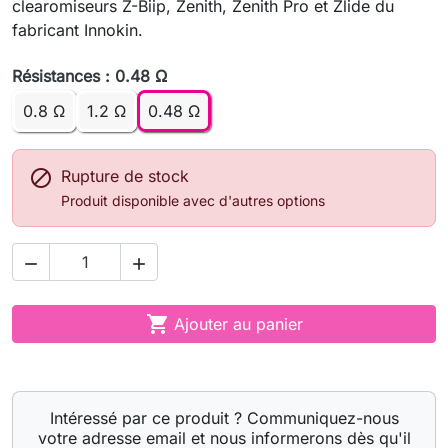
clearomiseurs Z-Biip, Zenith, Zenith Pro et Zlide du
fabricant Innokin.
Résistances : 0.48 Ω
0.8 Ω
1.2 Ω
0.48 Ω

Rupture de stock
Produit disponible avec d'autres options



Ajouter au panier
Intéressé par ce produit ? Communiquez-nous
votre adresse email et nous informerons dès qu'il