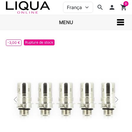
0
search
person
shopping_cart
MENU
Rupture de stock
-3,00 €
Previous
Next