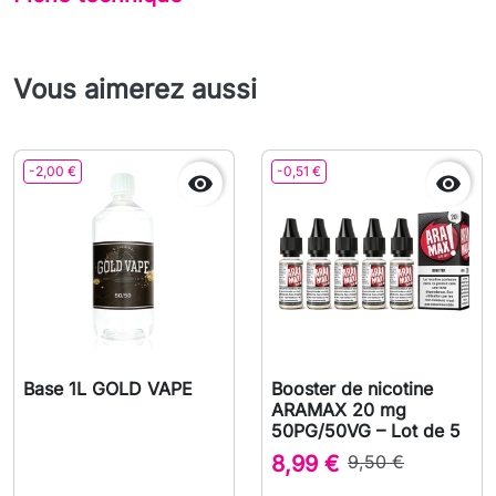
Vous aimerez aussi
-2,00 €
-0,51 €


Base 1L GOLD VAPE
Booster de nicotine
ARAMAX 20 mg
50PG/50VG – Lot de 5
8,99 €
9,50 €