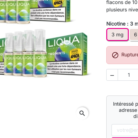
flacons de 10
plusieurs niv
Nicotine : 3 
3 mg
6

Ruptur

Intéressé 
adresse 
search
d