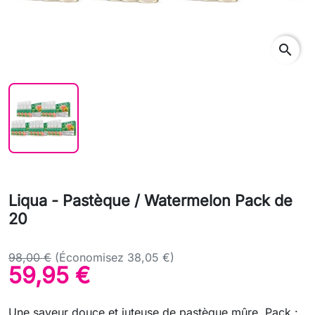
search
Liqua - Pastèque / Watermelon Pack de
20
98,00 €
(Économisez 38,05 €)
59,95 €
Une saveur douce et juteuse de pastèque mûre. Pack :