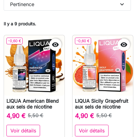
expand_more
Pertinence
Il y a 9 produits.
-0,60 €
-0,60 €


LIQUA American Blend
LIQUA Sicily Grapefruit
aux sels de nicotine
aux sels de nicotine
4,90 €
5,50 €
4,90 €
5,50 €
Voir détails
Voir détails