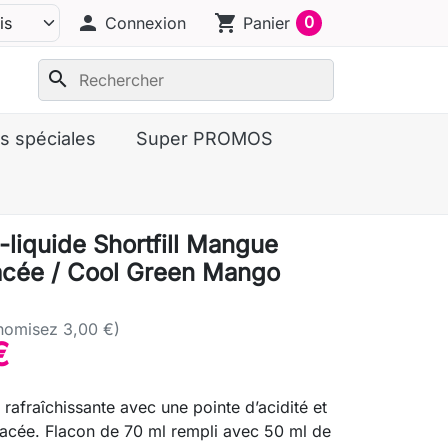
person
shopping_cart
0
Connexion
Panier
search
s spéciales
Super PROMOS
-liquide Shortfill Mangue
acée / Cool Green Mango
nomisez 3,00 €)
€
rafraîchissante avec une pointe d’acidité et
acée. Flacon de 70 ml rempli avec 50 ml de