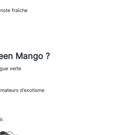
note fraîche
reen Mango ?
gue verte
 amateurs d’exotisme
r.