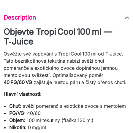
Description
Objevte Tropi Cool 100 ml —
T‑Juice
Osvěžte své vapování s Tropi Cool 100 ml od T‑Juice.
Tato beznikotinová tekutina nabízí svěží chuť
pomeranče a exotického ovoce doplněnou jemnou
mentolovou svěžestí. Optimalizovaný poměr
40 PG/60 VG
zajišťuje hustou páru a čistý přenos chuti.
Hlavní vlastnosti:
Chuť:
svěží pomeranč a exotické ovoce s mentolem
PG/VG:
40/60
Objem:
100 ml tekutiny (flaška 120 ml)
Nikotin:
0 mg/ml