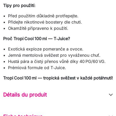
Tipy pro použití:
Před použitím důkladně protřepejte.
Přidejte nikotinové boostery dle chuti.
Okamžitě připraveno k použití.
Proč Tropi Cool 100 ml — T‑Juice?
Exotická exploze pomeranče a ovoce.
Jemná mentolová svěžest pro vyváženou chuť.
Hustá pára a čistý přenos vůně díky 40 PG/60 VG.
Prémiová formule od T‑Juice.
Tropi Cool 100 ml — tropická svěžest v každé potáhnutí!
Détails du produit