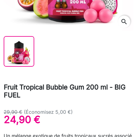
search
Fruit Tropical Bubble Gum 200 ml - BIG
FUEL
29,90 €
(Économisez 5,00 €)
24,90 €
Un mélange exotique de fruits tropicaux sucrés associé