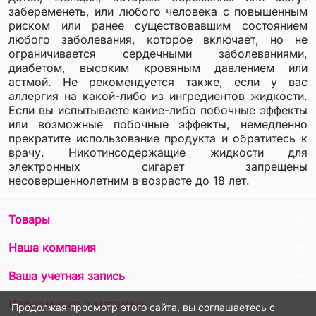
забеременеть, или любого человека с повышенным
риском или ранее существовавшим состоянием
любого заболевания, которое включает, но не
ограничивается сердечными заболеваниями,
диабетом, высоким кровяным давлением или
астмой. Не рекомендуется также, если у вас
аллергия на какой-либо из ингредиентов жидкости.
Если вы испытываете какие-либо побочные эффекты
или возможные побочные эффекты, немедленно
прекратите использование продукта и обратитесь к
врачу. Никотинсодержащие жидкости для
электронных сигарет запрещены
несовершеннолетним в возрасте до 18 лет.
arrow_drop_down
Товары
arrow_drop_down
Наша компания
arrow_drop_down
Ваша учетная запись
arrow_drop_down
Информация о магазине
Продолжая просмотр этого сайта, вы соглашаетесь с