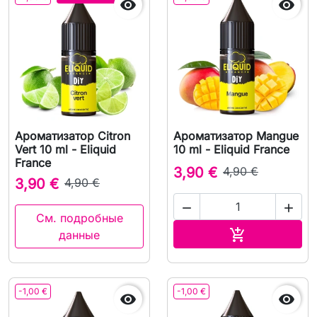


Ароматизатор Citron
Ароматизатор Mangue
Vert 10 ml - Eliquid
10 ml - Eliquid France
France
3,90 €
4,90 €
3,90 €
4,90 €


См. подробные
В корзину

данные
-1,00 €
-1,00 €

