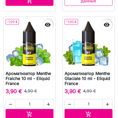
В корзину

данные
-1,00 €
-1,00 €


Ароматизатор Menthe
Ароматизатор Menthe
Fraiche 10 ml - Eliquid
Glaciale 10 ml - Eliquid
France
France
3,90 €
4,90 €
3,90 €
4,90 €




В корзину
В корзину

