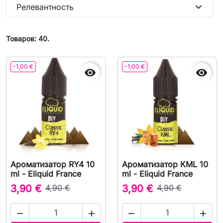
expand_more
Релевантность
Товаров: 40.
-1,00 €
-1,00 €


Ароматизатор RY4 10
Ароматизатор KML 10
ml - Eliquid France
ml - Eliquid France
3,90 €
4,90 €
3,90 €
4,90 €



