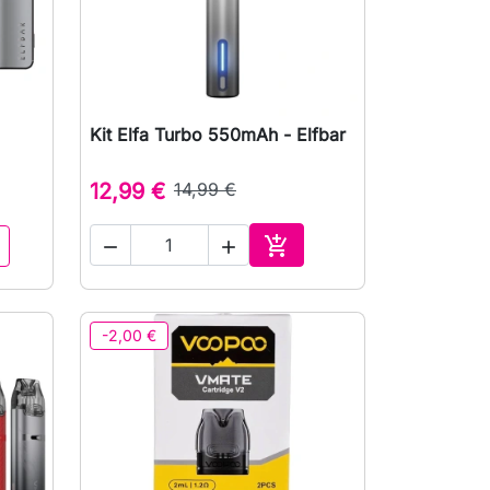
Kit Elfa Turbo 550mAh - Elfbar
р

Быстрый просмотр
12,99 €
14,99 €



В корзину
-2,00 €