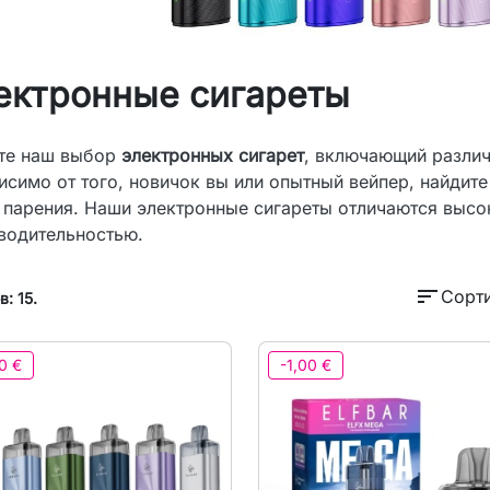
ектронные сигареты
те наш выбор
электронных сигарет
, включающий различ
исимо от того, новичок вы или опытный вейпер, найдит
 парения. Наши электронные сигареты отличаются высо
водительностью.
sort
Сорти
: 15.
0 €
-1,00 €