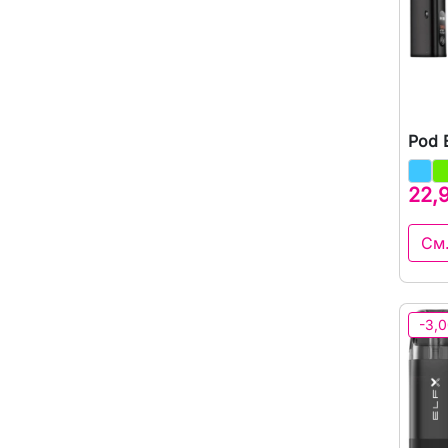
Pod 
22,
См
-3,0