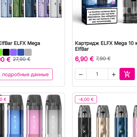
ElfBar ELFX Mega
Картридж ELFX Mega 10 

Быстрый просмотр

Быстрый просмот
ElfBar
6,90 €
7,90 €
90 €
27,90 €

. подробные данные


В к
0 €
-4,00 €