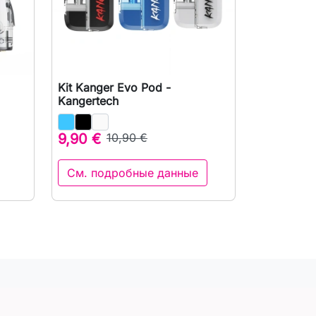
Kit Kanger Evo Pod -
р

Быстрый просмотр
Kangertech
9,90 €
10,90 €
См. подробные данные
орзину