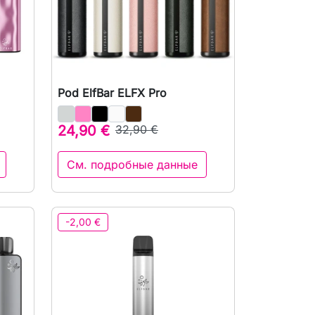
Pod ElfBar ELFX Pro
р

Быстрый просмотр
24,90 €
32,90 €
См. подробные данные
-2,00 €