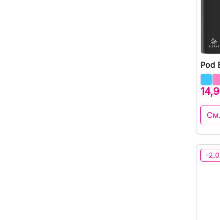
Pod 
14,9
См
-2,0