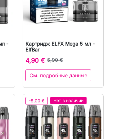
мл -
Картридж ELFX Mega 5 мл -
р

Быстрый просмотр
ElfBar
4,90 €
5,90 €
См. подробные данные
орзину
Нет в наличии
-8,00 €