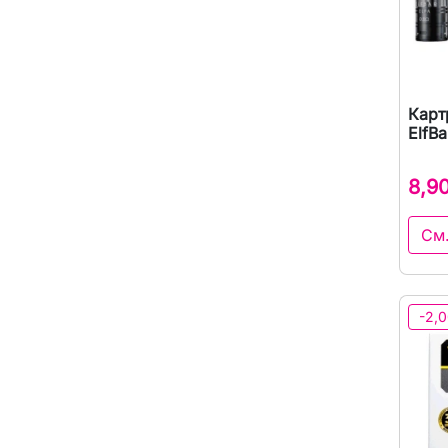
Карт
ElfBa
8,9
См
-2,0