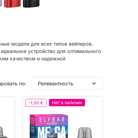
ные модели для всех типов вейперов.
е идеальное устройство для оптимального
ким качеством и надежной
expand_more
ровать по:
Релевантность
Нет в наличии
-1,00 €