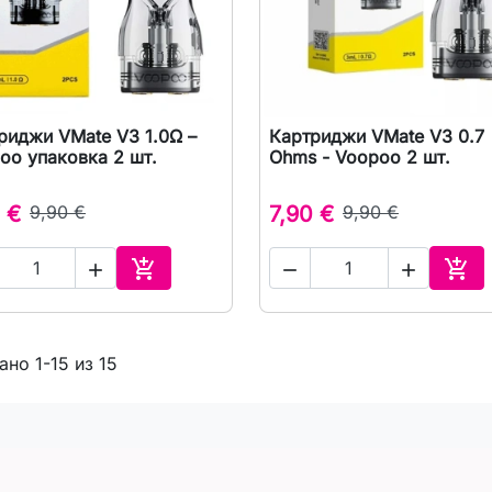
риджи VMate V3 1.0Ω –
Картриджи VMate V3 0.7

Быстрый просмотр

Быстрый просмот
oo упаковка 2 шт.
Ohms - Voopoo 2 шт.
 €
9,90 €
7,90 €
9,90 €





В корзину
В к
ано 1-15 из 15