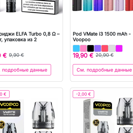
риджи ELFA Turbo 0,8 Ω –
Pod VMate i3 1500 mAh -

Быстрый просмотр

Быстрый просмот
r, упаковка из 2
Voopoo
0 €
9,90 €
19,90 €
20,90 €
. подробные данные
См. подробные данные
0 €
-2,00 €