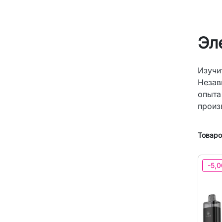
Эл
Изучи
Незав
опыта
произ
Товаров
-5,0