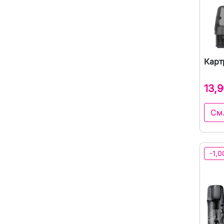
Карт
13,9
См
-1,0