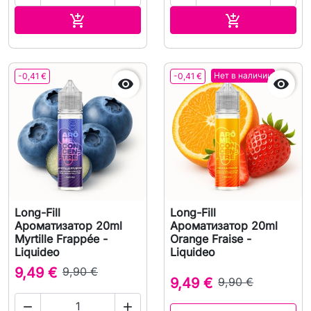
В корзину
В корзину


Нет в наличии
-0,41 €
-0,41 €


Long-Fill
Long-Fill
Ароматизатор 20ml
Ароматизатор 20ml
Myrtille Frappée -
Orange Fraise -
Liquideo
Liquideo
9,49 €
9,90 €
9,49 €
9,90 €

