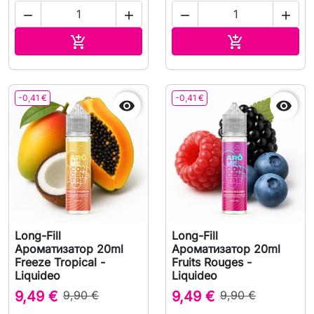




В корзину
В корзину


-0,41 €
-0,41 €


Long-Fill
Long-Fill
Ароматизатор 20ml
Ароматизатор 20ml
Freeze Tropical -
Fruits Rouges -
Liquideo
Liquideo
9,49 €
9,90 €
9,49 €
9,90 €