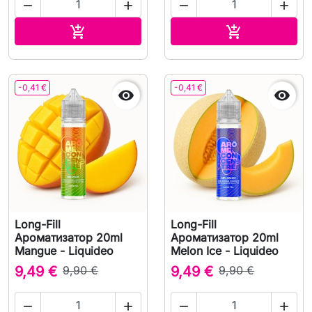




В корзину
В корзину


-0,41 €
-0,41 €


Long-Fill
Long-Fill
Ароматизатор 20ml
Ароматизатор 20ml
Mangue - Liquideo
Melon Ice - Liquideo
9,49 €
9,90 €
9,49 €
9,90 €



