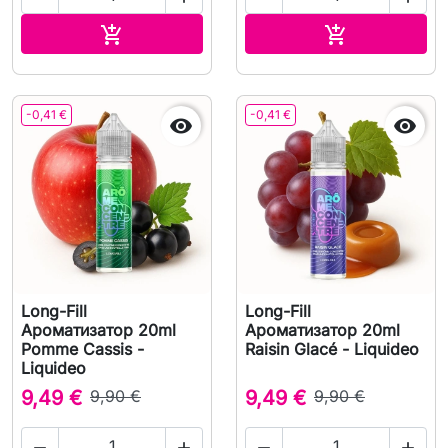
В корзину
В корзину


-0,41 €
-0,41 €


Long-Fill
Long-Fill
Ароматизатор 20ml
Ароматизатор 20ml
Pomme Cassis -
Raisin Glacé - Liquideo
Liquideo
9,49 €
9,90 €
9,49 €
9,90 €



