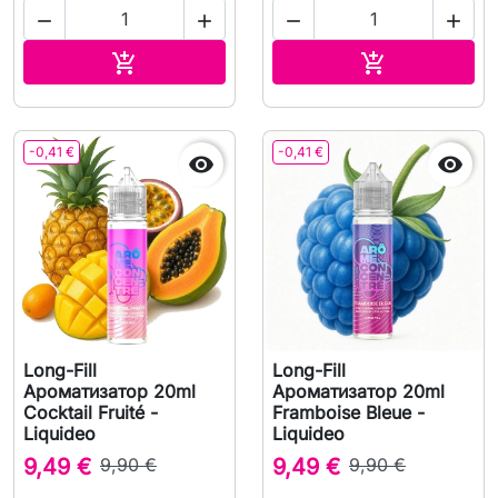




В корзину
В корзину


-0,41 €
-0,41 €


Long-Fill
Long-Fill
Ароматизатор 20ml
Ароматизатор 20ml
Cocktail Fruité -
Framboise Bleue -
Liquideo
Liquideo
9,49 €
9,90 €
9,49 €
9,90 €