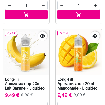




В корзину
В корзину


-0,41 €
-0,41 €


Long-Fill
Long-Fill
Ароматизатор 20ml
Ароматизатор 20ml
Lait Banane - Liquideo
Mangonade - Liquideo
9,49 €
9,90 €
9,49 €
9,90 €