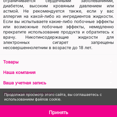
ограничивается сердечными заболеваниями,
диабетом, высоким кровяным давлением или
астмой. Не рекомендуется также, если у вас
аллергия на какой-либо из ингредиентов жидкости.
Если вы испытываете какие-либо побочные эффекты
или возможные побочные эффекты, немедленно
прекратите использование продукта и обратитесь к
врачу. Никотинсодержащие жидкости для
электронных сигарет запрещены
несовершеннолетним в возрасте до 18 лет.
arrow_drop_down
Товары
arrow_drop_down
Наша компания
arrow_drop_down
Ваша учетная запись
arrow_drop_down
Информация о магазине
Продолжая просмотр этого сайта, вы соглашаетесь с
использованием файлов cookie.
© 2026 - LIQUA Online™
Принять