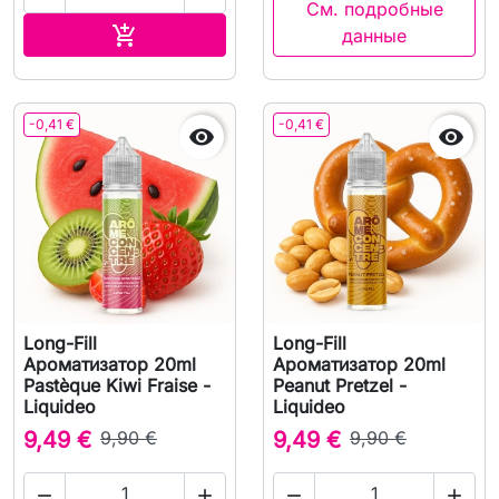
См. подробные
В корзину

данные
-0,41 €
-0,41 €


Long-Fill
Long-Fill
Ароматизатор 20ml
Ароматизатор 20ml
Pastèque Kiwi Fraise -
Peanut Pretzel -
Liquideo
Liquideo
9,49 €
9,90 €
9,49 €
9,90 €



