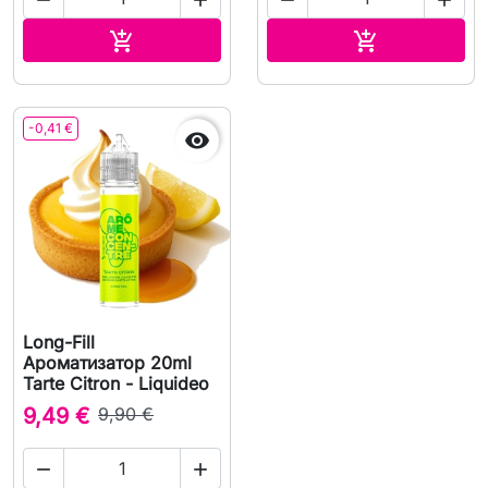
В корзину
В корзину


-0,41 €

Long-Fill
Ароматизатор 20ml
Tarte Citron - Liquideo
9,49 €
9,90 €

