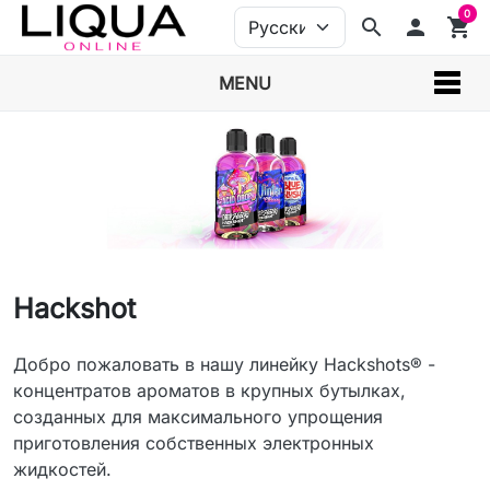
0
search
person
shopping_cart
MENU
Hackshot
Добро пожаловать в нашу линейку Hackshots® -
концентратов ароматов в крупных бутылках,
созданных для максимального упрощения
приготовления собственных электронных
жидкостей.