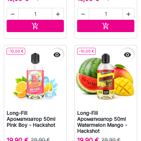




В корзину
В корзину


-10,00 €
-10,00 €


Long-Fill
Long-Fill
Ароматизатор 50ml
Ароматизатор 50ml
Pink Boy - Hackshot
Watermelon Mango -
Hackshot
19,90 €
29,90 €
19,90 €
29,90 €