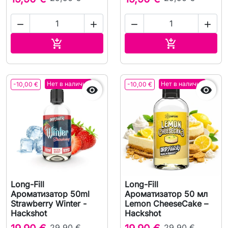




В корзину
В корзину


Нет в наличии
Нет в наличии
-10,00 €
-10,00 €


Long-Fill
Long-Fill
Ароматизатор 50ml
Ароматизатор 50 мл
Strawberry Winter -
Lemon CheeseCake –
Hackshot
Hackshot
29,90 €
29,90 €