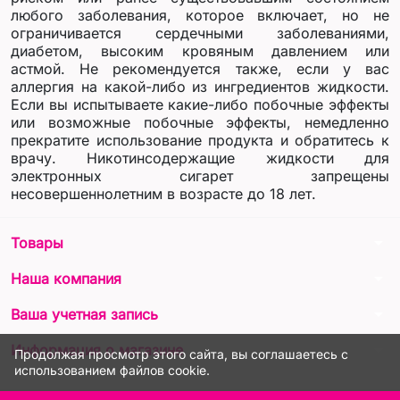
любого заболевания, которое включает, но не
ограничивается сердечными заболеваниями,
диабетом, высоким кровяным давлением или
астмой. Не рекомендуется также, если у вас
аллергия на какой-либо из ингредиентов жидкости.
Если вы испытываете какие-либо побочные эффекты
или возможные побочные эффекты, немедленно
прекратите использование продукта и обратитесь к
врачу. Никотинсодержащие жидкости для
электронных сигарет запрещены
несовершеннолетним в возрасте до 18 лет.
arrow_drop_down
Товары
arrow_drop_down
Наша компания
arrow_drop_down
Ваша учетная запись
arrow_drop_down
Информация о магазине
Продолжая просмотр этого сайта, вы соглашаетесь с
использованием файлов cookie.