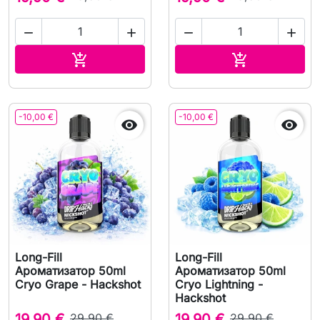




В корзину
В корзину


-10,00 €
-10,00 €


Long-Fill
Long-Fill
Ароматизатор 50ml
Ароматизатор 50ml
Cryo Grape - Hackshot
Cryo Lightning -
Hackshot
19,90 €
29,90 €
19,90 €
29,90 €