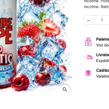
nicotine. Poss
nicotine. Rat

Next
Paieme
Vos do
Livrais
Expédi
Cashba
Valabl
search