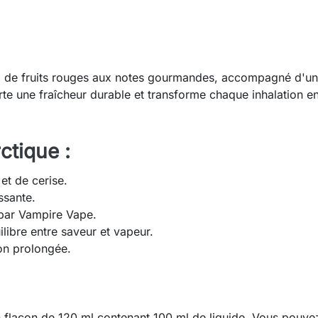
de fruits rouges aux notes gourmandes, accompagné d'une d
rte une fraîcheur durable et transforme chaque inhalation e
ctique :
et de cerise.
ssante.
 par Vampire Vape.
libre entre saveur et vapeur.
ion prolongée.
un flacon de 120 ml contenant 100 ml de liquide. Vous pouve