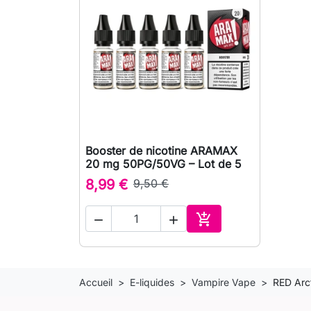
Booster de nicotine ARAMAX

Aperçu rapide
20 mg 50PG/50VG – Lot de 5
8,99 €
9,50 €



Ajouter au panier
Accueil
E-liquides
Vampire Vape
RED Arc