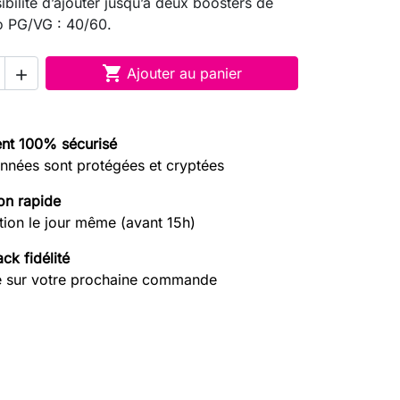
ibilité d’ajouter jusqu’à deux boosters de
io PG/VG : 40/60.

Ajouter au panier

nt 100% sécurisé
nnées sont protégées et cryptées
on rapide
tion le jour même (avant 15h)
ck fidélité
e sur votre prochaine commande