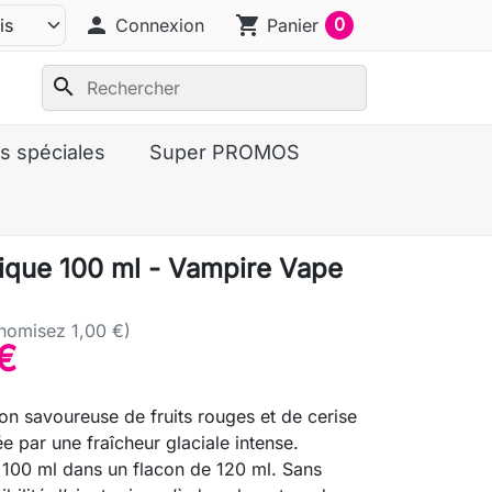
person
shopping_cart
0
Connexion
Panier
search
s spéciales
Super PROMOS
ique 100 ml - Vampire Vape
nomisez 1,00 €)
€
on savoureuse de fruits rouges et de cerise
e par une fraîcheur glaciale intense.
100 ml dans un flacon de 120 ml. Sans