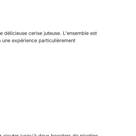
élicieuse cerise juteuse. L'ensemble est
n une expérience particulièrement
z ajouter jusqu'à deux boosters de nicotine