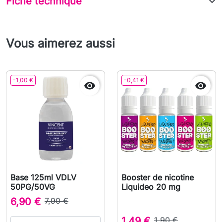
Fiche technique
Vous aimerez aussi
-1,00 €
-0,41 €


Base 125ml VDLV
Booster de nicotine
50PG/50VG
Liquideo 20 mg
6,90 €
7,90 €
1,49 €
1,90 €