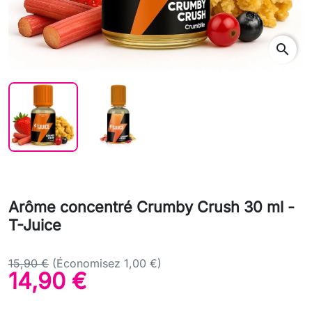
search
Arôme concentré Crumby Crush 30 ml -
T-Juice
15,90 €
(Économisez 1,00 €)
14,90 €