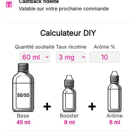
Cashback fidélité
Valable sur votre prochaine commande
Calculateur DIY
Quantité souhaité
Taux nicotine
Arôme %
Base
Booster
Arôme
45 ml
9 ml
6 ml