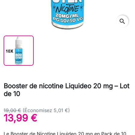
search
Booster de nicotine Liquideo 20 mg – Lot
de 10
19,00 €
(Économisez 5,01 €)
13,99 €
Le Booster de Nicotine Liquideo 20 mg en Pack de 10