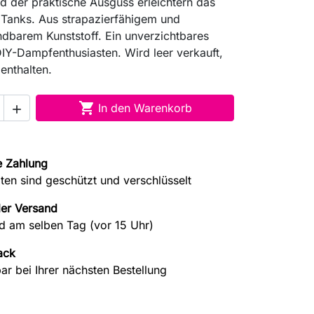
d der praktische Ausguss erleichtern das
r Tanks. Aus strapazierfähigem und
dbarem Kunststoff. Ein unverzichtbares
IY-Dampfenthusiasten. Wird leer verkauft,
 enthalten.

In den Warenkorb

e Zahlung
aten sind geschützt und verschlüsselt
ler Versand
d am selben Tag (vor 15 Uhr)
ack
ar bei Ihrer nächsten Bestellung