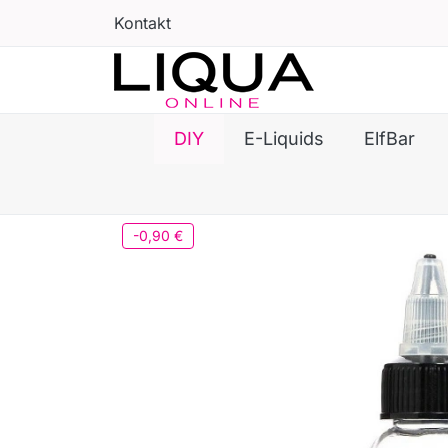
Kontakt
DIY
E-Liquids
ElfBar
-0,90 €