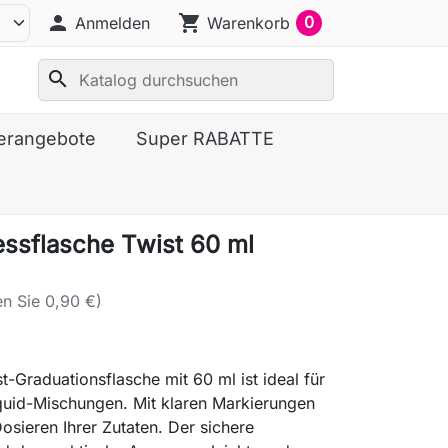
person
shopping_cart
0
Anmelden
Warenkorb
search
erangebote
Super RABATTE
ssflasche Twist 60 ml
en Sie 0,90 €)
st-Graduationsflasche mit 60 ml ist ideal für
quid-Mischungen. Mit klaren Markierungen
Dosieren Ihrer Zutaten. Der sichere