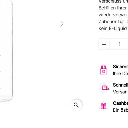
Verschluss un
Befüllen Ihre
wiederverwen
Zubehör für D
Next
kein E-Liquid

Sicher
Ihre D
Schnel
Versan
Cashb
search
Einlösb