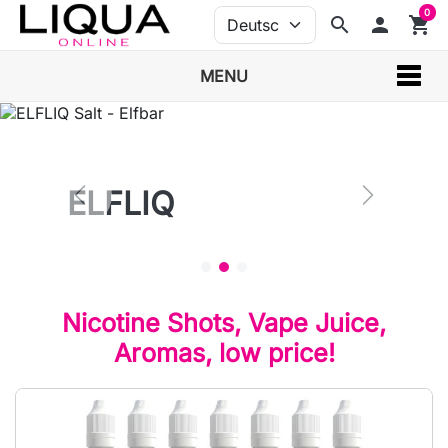
0
search
person
shopping_cart
MENU
ELFLIQ
Nicotine Shots, Vape Juice,
Aromas, low price!