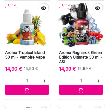
-1,00 €
-1,00 €


Aroma Tropical Island
Aroma Ragnarok Green
30 ml - Vampire Vape
Edition Ultimate 30 ml -
A&L
14,90 €
15,90 €
14,99 €
15,99 €




In den Warenkorb
In den Waren

