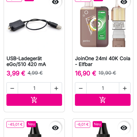


USB-Ladegerät
JoinOne 24ml 40K Cola
eGo/510 420 mA
- Elfbar
3,99 €
4,99 €
16,90 €
19,90 €




In den Warenkorb
In den Waren


Neu
Neu
-45,01 €
-6,01 €

