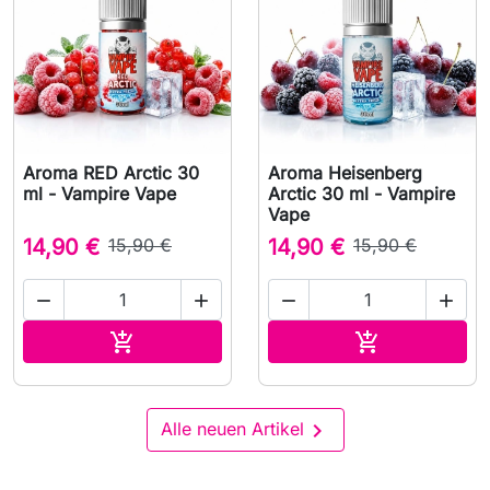
Aroma RED Arctic 30
Aroma Heisenberg
ml - Vampire Vape
Arctic 30 ml - Vampire
Vape
14,90 €
15,90 €
14,90 €
15,90 €




In den Warenkorb
In den Waren



Alle neuen Artikel