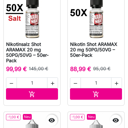
Nikotinsalz Shot
Nikotin Shot ARAMAX
ARAMAX 20 mg
20 mg 50PG/50VG –
50PG/50VG – 50er-
50er-Pack
Pack
99,99 €
145,00 €
88,99 €
95,00 €




In den Warenkorb
In den Waren


Neu
Neu
-1,00 €
-1,00 €

