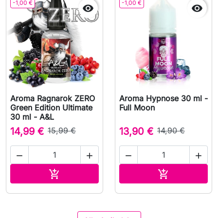
-1,00 €
-1,00 €


Aroma Ragnarok ZERO
Aroma Hypnose 30 ml -
Green Edition Ultimate
Full Moon
30 ml - A&L
14,99 €
15,99 €
13,90 €
14,90 €




In den Warenkorb
In den Waren

