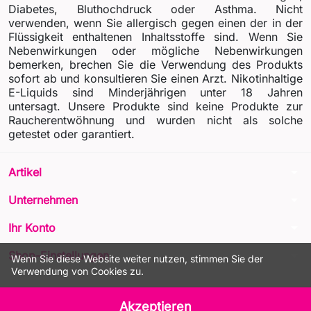
Diabetes, Bluthochdruck oder Asthma. Nicht
verwenden, wenn Sie allergisch gegen einen der in der
Flüssigkeit enthaltenen Inhaltsstoffe sind. Wenn Sie
Nebenwirkungen oder mögliche Nebenwirkungen
bemerken, brechen Sie die Verwendung des Produkts
sofort ab und konsultieren Sie einen Arzt. Nikotinhaltige
E-Liquids sind Minderjährigen unter 18 Jahren
untersagt. Unsere Produkte sind keine Produkte zur
Raucherentwöhnung und wurden nicht als solche
getestet oder garantiert.
arrow_drop_down
Artikel
arrow_drop_down
Unternehmen
arrow_drop_down
Ihr Konto
arrow_drop_down
Shop-Einstellungen
Wenn Sie diese Website weiter nutzen, stimmen Sie der
Verwendung von Cookies zu.
© 2026 - LIQUA Online™
Akzeptieren