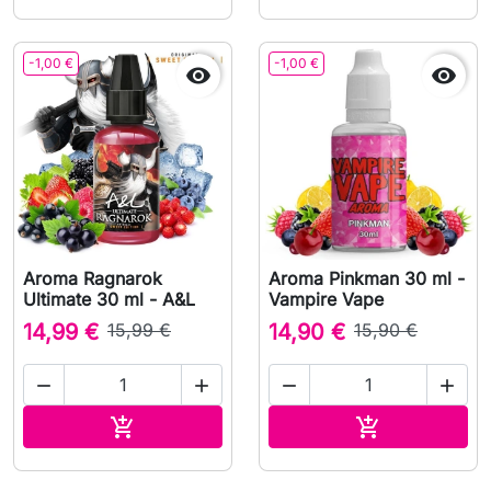
-1,00 €
-1,00 €


Aroma Ragnarok
Aroma Pinkman 30 ml -
Ultimate 30 ml - A&L
Vampire Vape
14,99 €
15,99 €
14,90 €
15,90 €




In den Warenkorb
In den Waren

