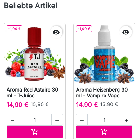
Beliebte Artikel
-1,00 €
-1,00 €


Aroma Red Astaire 30
Aroma Heisenberg 30
ml - T-Juice
ml - Vampire Vape
14,90 €
15,90 €
14,90 €
15,90 €




In den Warenkorb
In den Waren

