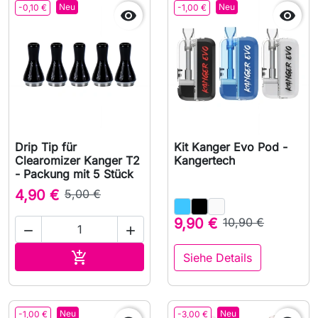
Neu
Neu
-0,10 €
-1,00 €


Drip Tip für
Kit Kanger Evo Pod -
Clearomizer Kanger T2
Kangertech
- Packung mit 5 Stück
4,90 €
5,00 €
9,90 €
10,90 €


In den Warenkorb

Siehe Details
Neu
Neu
-1,00 €
-3,00 €