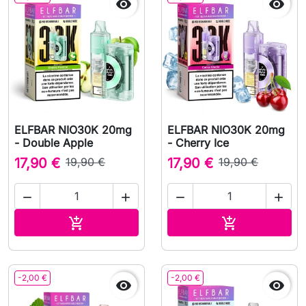


ELFBAR NIO30K 20mg
ELFBAR NIO30K 20mg
- Double Apple
- Cherry Ice
17,90 €
19,90 €
17,90 €
19,90 €




In den Warenkorb
In den Waren


-2,00 €
-2,00 €

