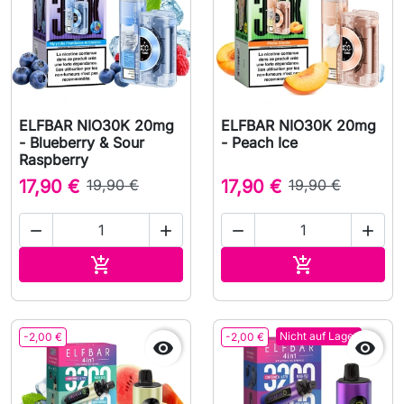
ELFBAR NIO30K 20mg
ELFBAR NIO30K 20mg
- Blueberry & Sour
- Peach Ice
Raspberry
17,90 €
19,90 €
17,90 €
19,90 €




In den Warenkorb
In den Waren


Nicht auf Lager
-2,00 €
-2,00 €

