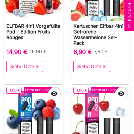
N
F
I
L
T
E
R
ELFBAR 4in1 Vorgefüllte
Kartuschen Elfbar 4in1
Pod - Edition Fruits
Gefrorene
Rouges
Wassermelone 2er-
Pack
14,90 €
16,90 €
6,90 €
7,90 €
Siehe Details
Siehe Details
Nicht auf Lager
Nicht auf Lager
-1,00 €
-1,00 €

