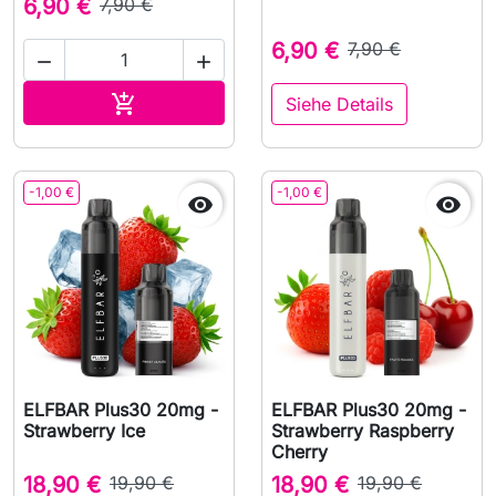
6,90 €
7,90 €
6,90 €
7,90 €


In den Warenkorb

Siehe Details
-1,00 €
-1,00 €


ELFBAR Plus30 20mg -
ELFBAR Plus30 20mg -
Strawberry Ice
Strawberry Raspberry
Cherry
18,90 €
19,90 €
18,90 €
19,90 €