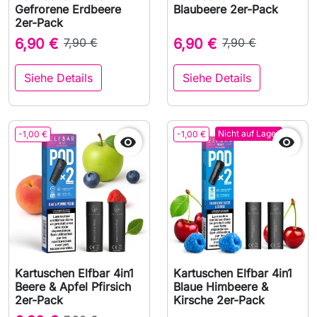
Gefrorene Erdbeere
Blaubeere 2er-Pack
2er-Pack
6,90 €
7,90 €
6,90 €
7,90 €
Siehe Details
Siehe Details
Nicht auf Lager
-1,00 €
-1,00 €


Kartuschen Elfbar 4in1
Kartuschen Elfbar 4in1
Beere & Apfel Pfirsich
Blaue Himbeere &
2er-Pack
Kirsche 2er-Pack