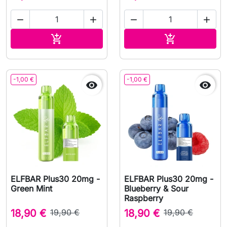




In den Warenkorb
In den Waren


-1,00 €
-1,00 €


ELFBAR Plus30 20mg -
ELFBAR Plus30 20mg -
Green Mint
Blueberry & Sour
Raspberry
18,90 €
19,90 €
18,90 €
19,90 €