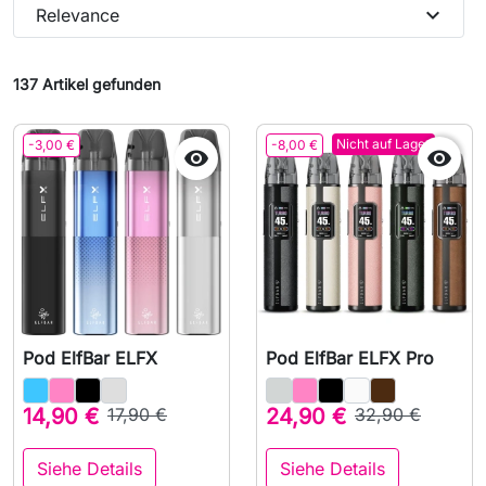
expand_more
Relevance
137 Artikel gefunden
Nicht auf Lager
-3,00 €
-8,00 €


Pod ElfBar ELFX
Pod ElfBar ELFX Pro
14,90 €
17,90 €
24,90 €
32,90 €
Siehe Details
Siehe Details