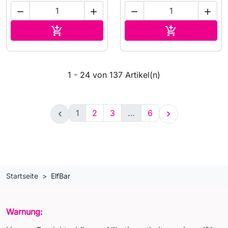




In den Warenkorb
In den Waren


1 - 24 von 137 Artikel(n)
1
2
3
…
6


Startseite
ElfBar
Warnung: