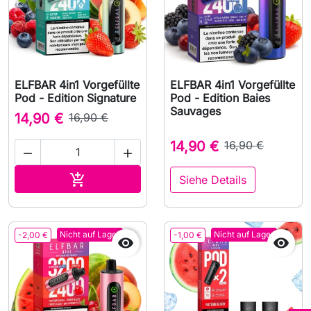
ELFBAR 4in1 Vorgefüllte
ELFBAR 4in1 Vorgefüllte
Pod - Edition Signature
Pod - Edition Baies
Sauvages
14,90 €
16,90 €
14,90 €
16,90 €


In den Warenkorb

Siehe Details
Nicht auf Lager
Nicht auf Lager
-2,00 €
-1,00 €

