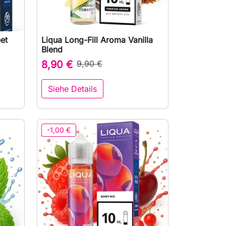
et
Liqua Long-Fill Aroma Vanilla

Vorschau
Blend
8,90 €
9,90 €
Siehe Details
-1,00 €