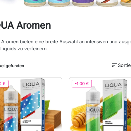
QUA Aromen
Aromen bieten eine breite Auswahl an intensiven und au
Liquids zu verfeinern.
sort
Sortie
kel gefunden
0 €
-1,00 €