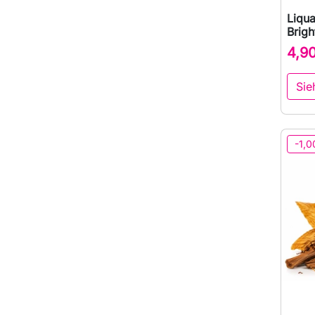
Liqu
Brigh
4,9
Sie
-1,0