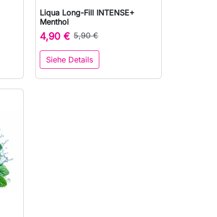
Liqua Long-Fill INTENSE+

Vorschau
Menthol
4,90 €
5,90 €
Siehe Details