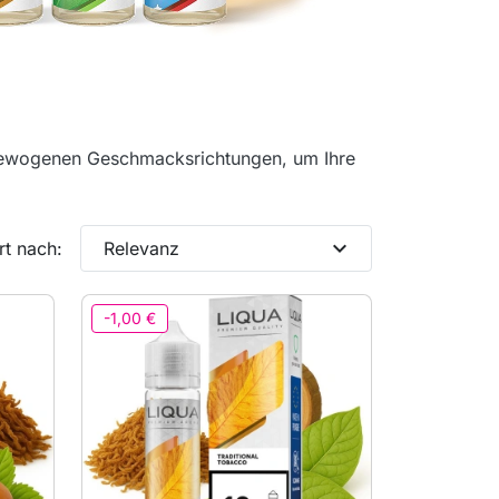
sgewogenen Geschmacksrichtungen, um Ihre
expand_more
rt nach:
Relevanz
-1,00 €