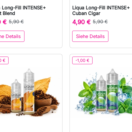
a Long-Fill INTENSE+
Liqua Long-Fill INTENSE+

Vorschau

Vorschau
t Blend
Cuban Cigar
0 €
5,90 €
4,90 €
5,90 €
he Details
Siehe Details
0 €
-1,00 €