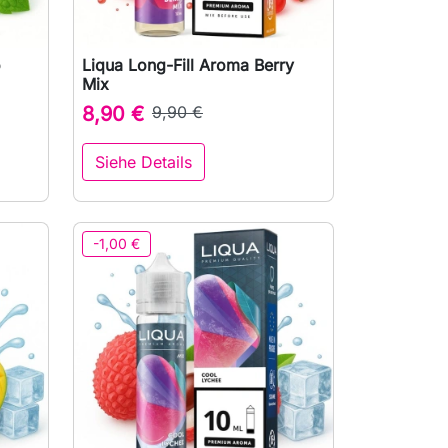
o
Liqua Long-Fill Aroma Berry

Vorschau
Mix
8,90 €
9,90 €
Siehe Details
-1,00 €