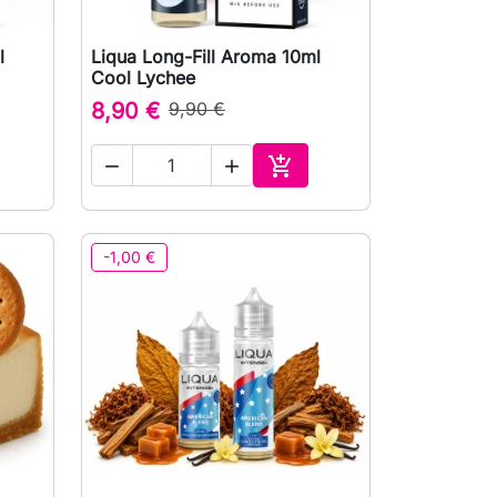
l
Liqua Long-Fill Aroma 10ml

Vorschau
Cool Lychee
8,90 €
9,90 €



den Warenkorb
In den Warenkorb
-1,00 €