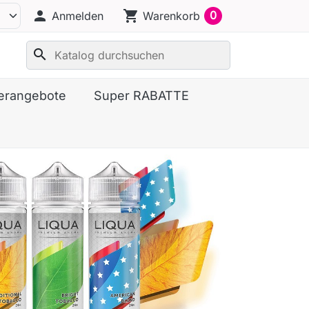
person
shopping_cart
0
Anmelden
Warenkorb
search
erangebote
Super RABATTE