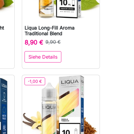
ht
Liqua Long-Fill Aroma

Vorschau
Traditional Blend
8,90 €
9,90 €
Siehe Details
-1,00 €