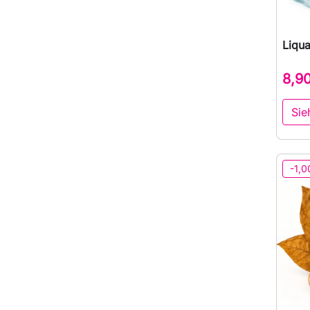
Liqua
8,9
Sie
-1,0