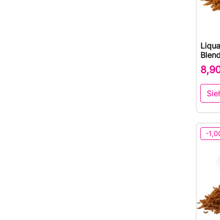
Liqu
Blen
8,9
Sie
-1,0