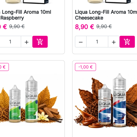
 Long-Fill Aroma 10ml
Liqua Long-Fill Aroma 10m

Vorschau

Vorschau
 Raspberry
Cheesecake
0 €
9,90 €
8,90 €
9,90 €





In den Warenkorb
In 
0 €
-1,00 €