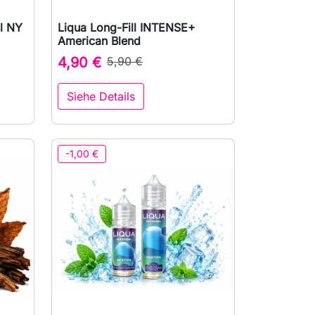
l NY
Liqua Long-Fill INTENSE+

Vorschau
American Blend
4,90 €
5,90 €
Siehe Details
den Warenkorb
-1,00 €