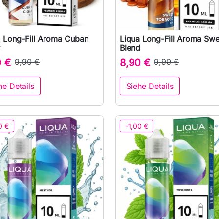
a Long-Fill Aroma Cuban
Liqua Long-Fill Aroma Swe

Vorschau

Vorschau
r
Blend
0 €
9,90 €
8,90 €
9,90 €
he Details
Siehe Details
0 €
-1,00 €