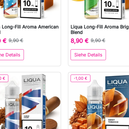
a Long-Fill Aroma American
Liqua Long-Fill Aroma Brig

Vorschau

Vorschau
d
Blend
0 €
9,90 €
8,90 €
9,90 €
he Details
Siehe Details
0 €
-1,00 €