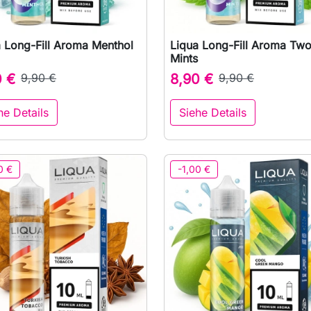
 Long-Fill Aroma Menthol
Liqua Long-Fill Aroma Tw

Vorschau

Vorschau
Mints
0 €
9,90 €
8,90 €
9,90 €
he Details
Siehe Details
0 €
-1,00 €