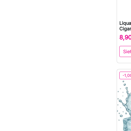
Liqu
Ciga
8,9
Sie
-1,0