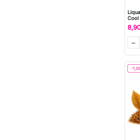
Liqua
Cool
8,9

-1,0