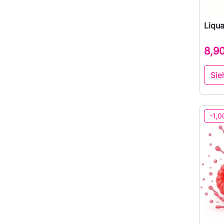
Liqua
8,9
Sie
-1,0