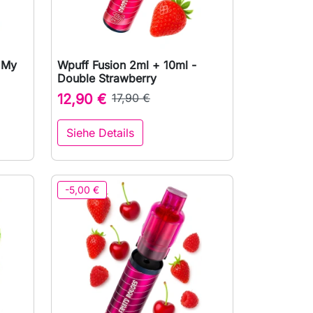
 My
Wpuff Fusion 2ml + 10ml -

Vorschau
Double Strawberry
12,90 €
17,90 €
Siehe Details
-5,00 €