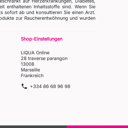
beschränkt auf Herzerkrankungen, Diabetes,
t enthaltenen Inhaltsstoffe sind. Wenn Sie
ofort ab und konsultieren Sie einen Arzt.
 Produkte zur Raucherentwöhnung und wurden
Shop-Einstellungen
LIQUA Online
28 traverse parangon
13008
Marseille
Frankreich
phone
+334 86 68 96 98