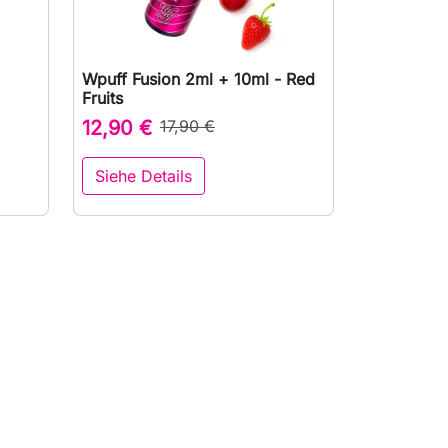
Wpuff Fusion 2ml + 10ml - Red

Vorschau
Fruits
12,90 €
17,90 €
Siehe Details