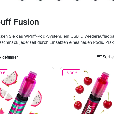
uff Fusion
cken Sie das WPuff-Pod-System: ein USB-C wiederaufladba
schmack jederzeit durch Einsetzen eines neuen Pods. Prak
sort
Sortie
el gefunden
0 €
-5,00 €