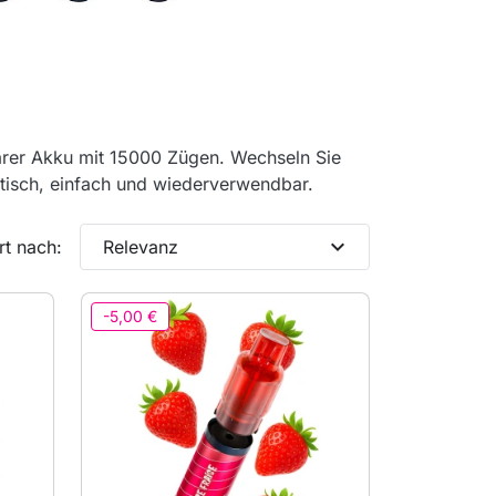
rer Akku mit 15000 Zügen. Wechseln Sie
tisch, einfach und wiederverwendbar.
expand_more
rt nach:
Relevanz
-5,00 €