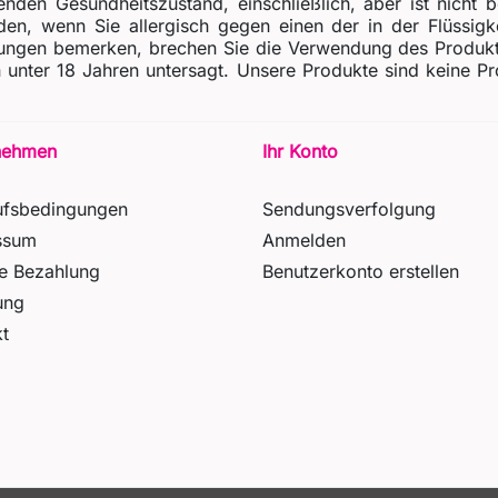
enden Gesundheitszustand, einschließlich, aber ist nicht 
n, wenn Sie allergisch gegen einen der in der Flüssigkei
gen bemerken, brechen Sie die Verwendung des Produkts s
gen unter 18 Jahren untersagt. Unsere Produkte sind keine
nehmen
Ihr Konto
ufsbedingungen
Sendungsverfolgung
ssum
Anmelden
re Bezahlung
Benutzerkonto erstellen
ung
t