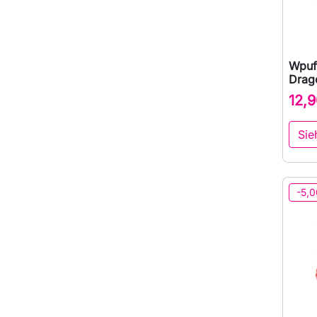
Wpuff
Drago
12,9
Sie
-5,0