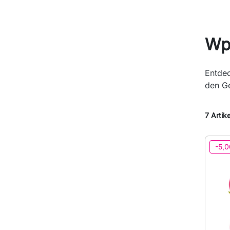
Wp
Entde
den Ge
7 Artik
-5,0