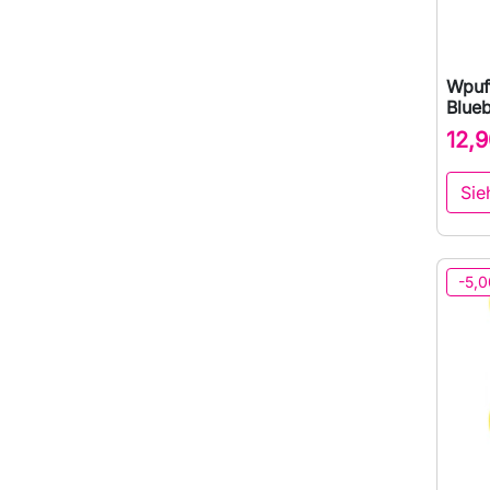
Wpuff
Blue
12,9
Sie
-5,0