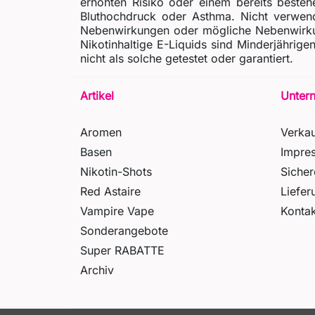
erhöhten Risiko oder einem bereits besteh
Bluthochdruck oder Asthma. Nicht verwende
Nebenwirkungen oder mögliche Nebenwirkun
Nikotinhaltige E-Liquids sind Minderjähri
nicht als solche getestet oder garantiert.
Artikel
Unter
Aromen
Verka
Basen
Impre
Nikotin-Shots
Siche
Red Astaire
Liefer
Vampire Vape
Kontak
Sonderangebote
Super RABATTE
Archiv