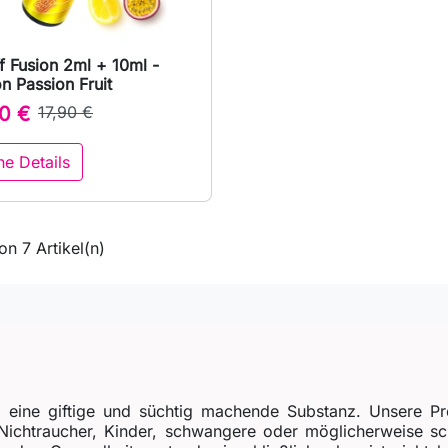
 Fusion 2ml + 10ml -

Vorschau
 Passion Fruit
0 €
17,90 €
he Details
on 7 Artikel(n)
, eine giftige und süchtig machende Substanz. Unsere Pr
r Nichtraucher, Kinder, schwangere oder möglicherweise 