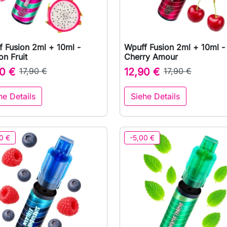
 Fusion 2ml + 10ml -
Wpuff Fusion 2ml + 10ml -

Vorschau

Vorschau
n Fruit
Cherry Amour
0 €
17,90 €
12,90 €
17,90 €
he Details
Siehe Details
0 €
-5,00 €