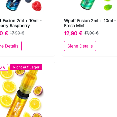
 Fusion 2ml + 10ml -
Wpuff Fusion 2ml + 10ml -

Vorschau

Vorschau
berry Raspberry
Fresh Mint
0 €
17,90 €
12,90 €
17,90 €
he Details
Siehe Details
Nicht auf Lager
0 €