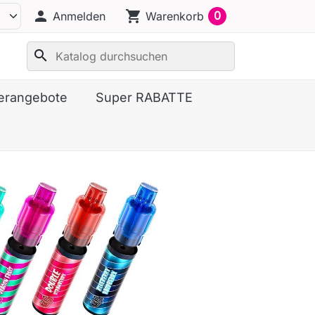
person
shopping_cart
0
Anmelden
Warenkorb
search
erangebote
Super RABATTE