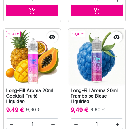




In den Warenkorb
In den Waren


-0,41 €
-0,41 €


Long-Fill Aroma 20ml
Long-Fill Aroma 20ml
Cocktail Fruité -
Framboise Bleue -
Liquideo
Liquideo
9,49 €
9,90 €
9,49 €
9,90 €



