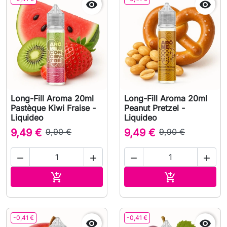


Long-Fill Aroma 20ml
Long-Fill Aroma 20ml
Pastèque Kiwi Fraise -
Peanut Pretzel -
Liquideo
Liquideo
9,49 €
9,90 €
9,49 €
9,90 €




In den Warenkorb
In den Waren


-0,41 €
-0,41 €

