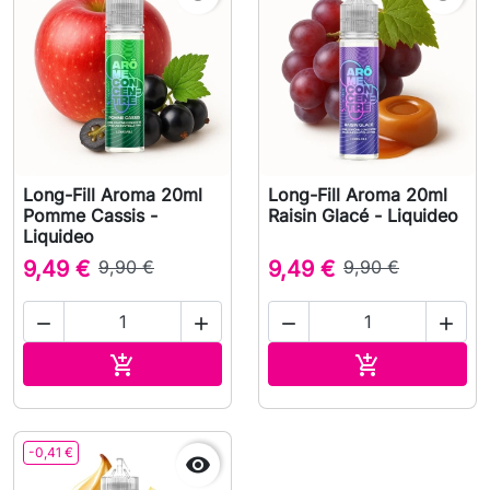
Long-Fill Aroma 20ml
Long-Fill Aroma 20ml
Pomme Cassis -
Raisin Glacé - Liquideo
Liquideo
9,49 €
9,90 €
9,49 €
9,90 €




In den Warenkorb
In den Waren


-0,41 €
