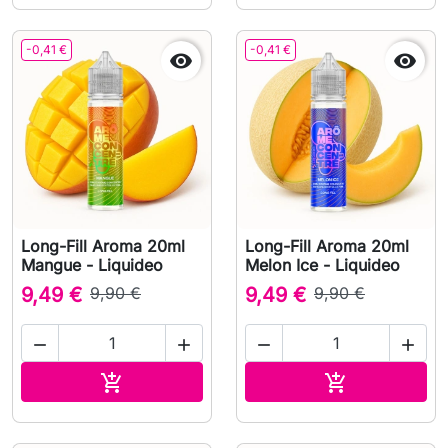
-0,41 €
-0,41 €


Long-Fill Aroma 20ml
Long-Fill Aroma 20ml
Mangue - Liquideo
Melon Ice - Liquideo
9,49 €
9,90 €
9,49 €
9,90 €




In den Warenkorb
In den Waren

