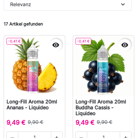
expand_more
Relevanz
17 Artikel gefunden
-0,41 €
-0,41 €


Long-Fill Aroma 20ml
Long-Fill Aroma 20ml
Ananas - Liquideo
Buddha Cassis -
Liquideo
9,49 €
9,90 €
9,49 €
9,90 €