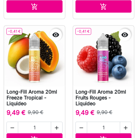
In den Warenkorb
In den Waren


-0,41 €
-0,41 €


Long-Fill Aroma 20ml
Long-Fill Aroma 20ml
Freeze Tropical -
Fruits Rouges -
Liquideo
Liquideo
9,49 €
9,90 €
9,49 €
9,90 €



