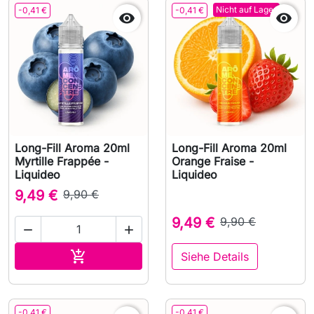
Nicht auf Lager
-0,41 €
-0,41 €


Long-Fill Aroma 20ml
Long-Fill Aroma 20ml
Myrtille Frappée -
Orange Fraise -
Liquideo
Liquideo
9,49 €
9,90 €
9,49 €
9,90 €


In den Warenkorb

Siehe Details
-0,41 €
-0,41 €