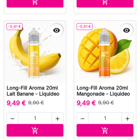
In den Warenkorb
In den Waren


-0,41 €
-0,41 €


Long-Fill Aroma 20ml
Long-Fill Aroma 20ml
Lait Banane - Liquideo
Mangonade - Liquideo
9,49 €
9,90 €
9,49 €
9,90 €




In den Warenkorb
In den Waren

