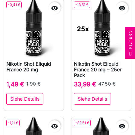
-0,41 €
-13,51 €


N
F
I
L
T
E
R
Nikotin Shot Eliquid
Nikotin Shot Eliquid
France 20 mg
France 20 mg – 25er
Pack
1,49 €
1,90 €
33,99 €
47,50 €
Siehe Details
Siehe Details
-1,11 €
-32,51 €

