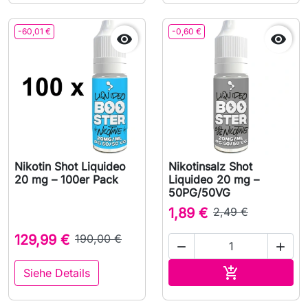
-60,01 €
-0,60 €


Nikotin Shot Liquideo
Nikotinsalz Shot
20 mg – 100er Pack
Liquideo 20 mg –
50PG/50VG
1,89 €
2,49 €
129,99 €
190,00 €


In den Waren

Siehe Details