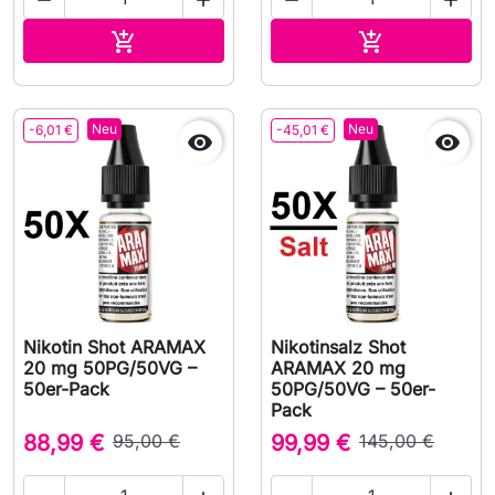




In den Warenkorb
In den Waren


Neu
Neu
-6,01 €
-45,01 €


Nikotin Shot ARAMAX
Nikotinsalz Shot
20 mg 50PG/50VG –
ARAMAX 20 mg
50er-Pack
50PG/50VG – 50er-
Pack
88,99 €
95,00 €
99,99 €
145,00 €