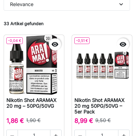
expand_more
Relevance
33 Artikel gefunden
-0,04 €
-0,51 €


Nikotin Shot ARAMAX
Nikotin Shot ARAMAX
20 mg – 50PG/50VG
20 mg 50PG/50VG –
5er Pack
1,86 €
1,90 €
8,99 €
9,50 €