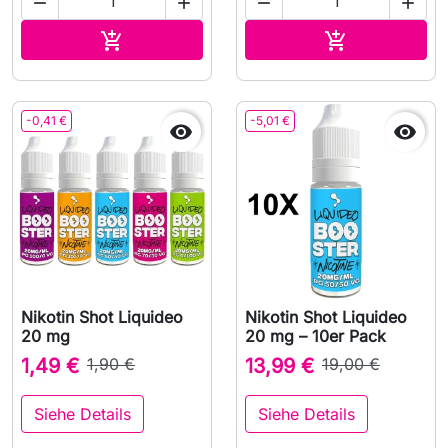




In den Warenkorb
In den Waren


-0,41 €
-5,01 €


Nikotin Shot Liquideo
Nikotin Shot Liquideo
20 mg
20 mg – 10er Pack
1,49 €
1,90 €
13,99 €
19,00 €
Siehe Details
Siehe Details