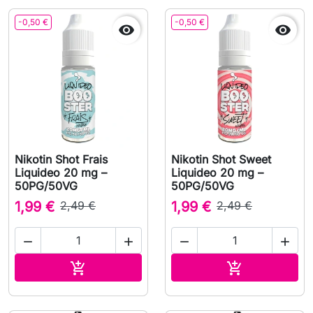
-0,50 €
-0,50 €


Nikotin Shot Frais
Nikotin Shot Sweet
Liquideo 20 mg –
Liquideo 20 mg –
50PG/50VG
50PG/50VG
1,99 €
2,49 €
1,99 €
2,49 €




In den Warenkorb
In den Waren

