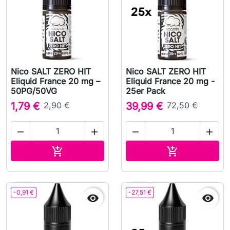
Nico SALT ZERO HIT
Nico SALT ZERO HIT
Eliquid France 20 mg –
Eliquid France 20 mg -
50PG/50VG
25er Pack
1,79 €
2,90 €
39,99 €
72,50 €




In den Warenkorb
In den Waren


-0,91 €
-27,51 €

