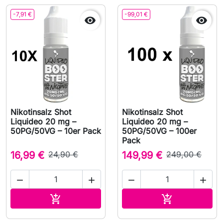
-7,91 €
-99,01 €


Nikotinsalz Shot
Nikotinsalz Shot
Liquideo 20 mg –
Liquideo 20 mg –
50PG/50VG – 10er Pack
50PG/50VG – 100er
Pack
16,99 €
24,90 €
149,99 €
249,00 €




In den Warenkorb
In den Waren

