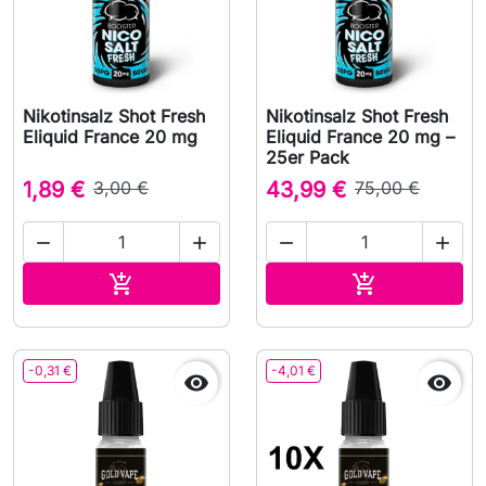
Nikotinsalz Shot Fresh
Nikotinsalz Shot Fresh
Eliquid France 20 mg
Eliquid France 20 mg –
25er Pack
1,89 €
3,00 €
43,99 €
75,00 €




In den Warenkorb
In den Waren


-0,31 €
-4,01 €

