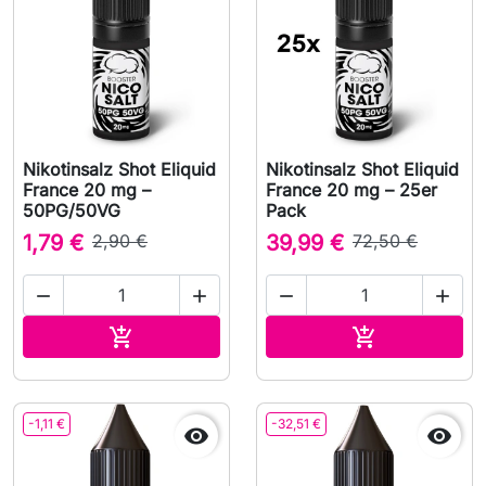
Nikotinsalz Shot Eliquid
Nikotinsalz Shot Eliquid
France 20 mg –
France 20 mg – 25er
50PG/50VG
Pack
1,79 €
2,90 €
39,99 €
72,50 €




In den Warenkorb
In den Waren


-1,11 €
-32,51 €

