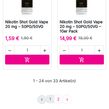
Nikotin Shot Gold Vape
Nikotin Shot Gold Vape
20 mg – 50PG/50VG
20 mg – 50PG/50VG –
10er Pack
1,59 €
1,90 €
14,99 €
19,00 €




In den Warenkorb
In den Waren


1 - 24 von 33 Artikel(n)
1
2

