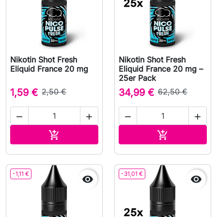
Nikotin Shot Fresh
Nikotin Shot Fresh
Eliquid France 20 mg
Eliquid France 20 mg –
25er Pack
1,59 €
2,50 €
34,99 €
62,50 €




In den Warenkorb
In den Waren


-1,11 €
-31,01 €

