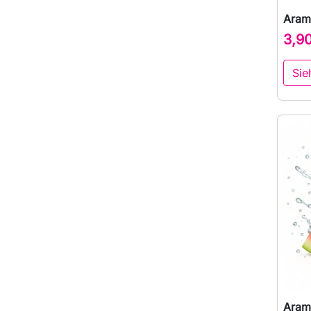
Aram
3,9
Sie
Aram