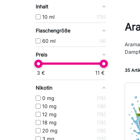
Inhalt
10 ml
15
Ar
Flaschengröße
60 ml
4
Aramax
Dampf
Preis
35 Arti
3
€
11
€
Nikotin
0 mg
15
10 mg
16
12 mg
15
18 mg
15
20 mg
16
3 mg
15