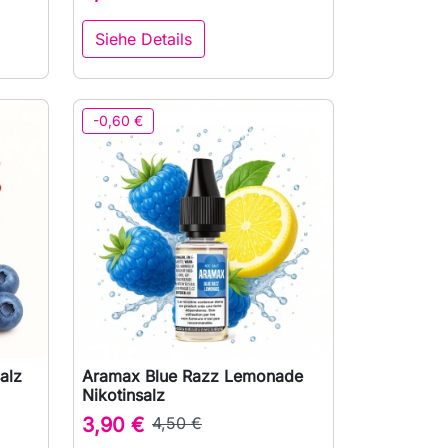
Siehe Details
-0,60 €
alz
Aramax Blue Razz Lemonade

Vorschau
Nikotinsalz
3,90 €
4,50 €