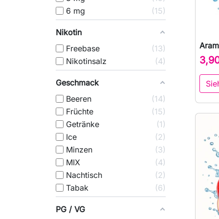
6 mg
15
Nikotin
Aram
Freebase
13
3,9
Nikotinsalz
4
Geschmack
Sie
Beeren
14
Früchte
15
Getränke
1
Ice
2
Minzen
3
MIX
4
Nachtisch
2
Tabak
6
PG / VG