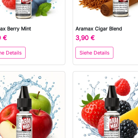
ax Berry Mint
Aramax Cigar Blend

Vorschau

Vorschau
0 €
3,90 €
he Details
Siehe Details