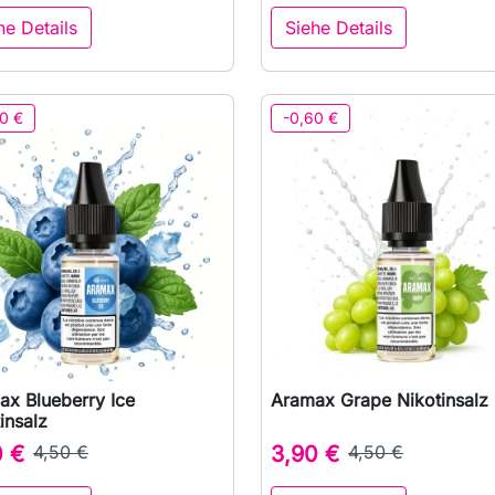
he Details
Siehe Details
0 €
-0,60 €
ax Blueberry Ice
Aramax Grape Nikotinsalz

Vorschau

Vorschau
insalz
0 €
4,50 €
3,90 €
4,50 €