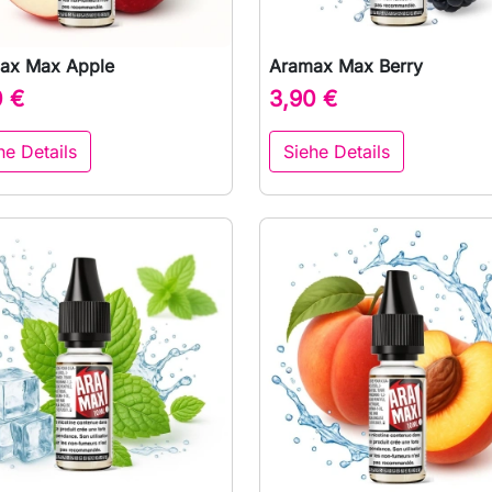
ax Max Apple
Aramax Max Berry

Vorschau

Vorschau
0 €
3,90 €
he Details
Siehe Details