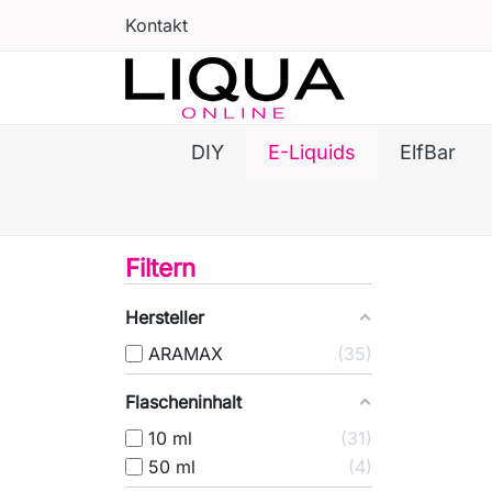
Kontakt
DIY
E-Liquids
ElfBar
Filtern
Hersteller
ARAMAX
35
Flascheninhalt
10 ml
31
50 ml
4