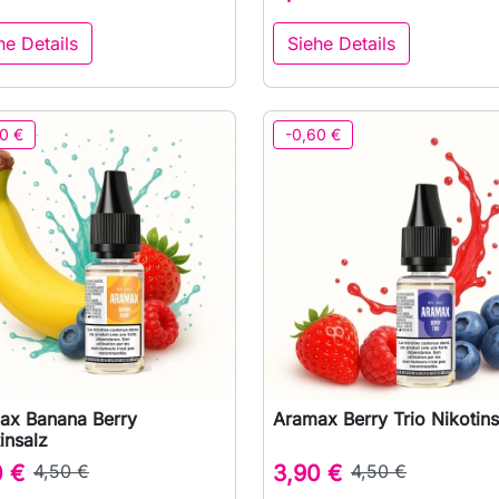
he Details
Siehe Details
0 €
-0,60 €
ax Banana Berry
Aramax Berry Trio Nikotins

Vorschau

Vorschau
insalz
0 €
4,50 €
3,90 €
4,50 €