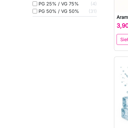
PG 25% / VG 75%
4
PG 50% / VG 50%
31
Aram
3,9
Sie