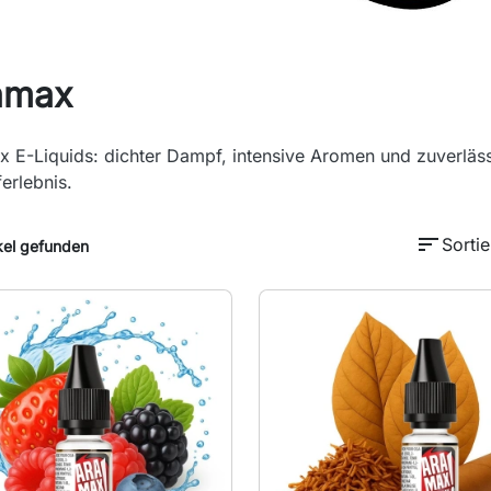
amax
 E-Liquids: dichter Dampf, intensive Aromen und zuverlässig
erlebnis.
sort
Sortie
kel gefunden