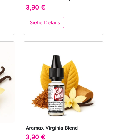

Vorschau
3,90 €
Siehe Details
Aramax Virginia Blend

Vorschau
3,90 €