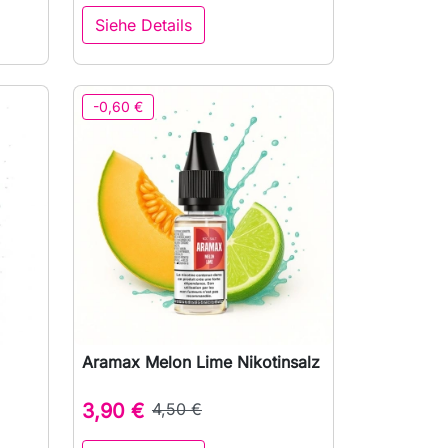
Siehe Details
-0,60 €
Aramax Melon Lime Nikotinsalz

Vorschau
3,90 €
4,50 €