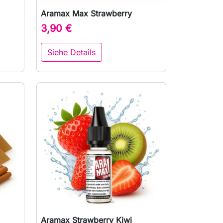
Aramax Max Strawberry

Vorschau
3,90 €
Siehe Details
Aramax Strawberry Kiwi