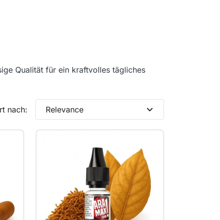
e Qualität für ein kraftvolles tägliches
expand_more
rt nach:
Relevance