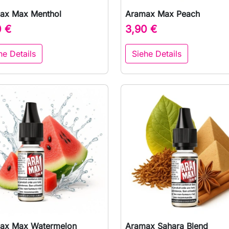
ax Max Menthol
Aramax Max Peach

Vorschau

Vorschau
0 €
3,90 €
he Details
Siehe Details
ax Max Watermelon
Aramax Sahara Blend