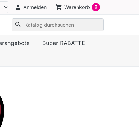
person
shopping_cart
0
Anmelden
Warenkorb
search
erangebote
Super RABATTE