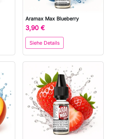
Aramax Max Blueberry

Vorschau
3,90 €
Siehe Details