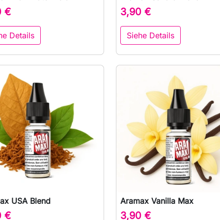

Vorschau

Vorschau
0 €
3,90 €
he Details
Siehe Details
ax USA Blend
Aramax Vanilla Max

Vorschau

Vorschau
0 €
3,90 €