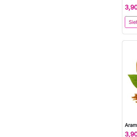
3,9
Sie
Aram
3,9