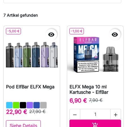
7 Artikel gefunden
-5,00 €
-1,00 €


Pod ElfBar ELFX Mega
ELFX Mega 10 ml
Kartusche - ElfBar
6,90 €
7,90 €
22,90 €
27,90 €


In den Waren

Siehe Details