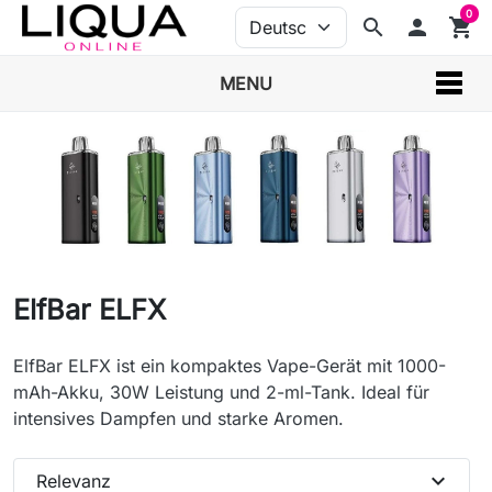
0
search
person
shopping_cart
MENU
ElfBar ELFX
ElfBar ELFX ist ein kompaktes Vape-Gerät mit 1000-
mAh-Akku, 30W Leistung und 2-ml-Tank. Ideal für
intensives Dampfen und starke Aromen.
expand_more
Relevanz