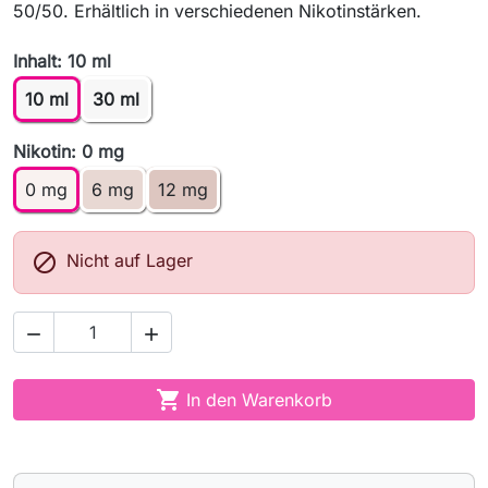
50/50. Erhältlich in verschiedenen Nikotinstärken.
Inhalt: 10 ml
10 ml
30 ml
Nikotin: 0 mg
0 mg
6 mg
12 mg

Nicht auf Lager



In den Warenkorb