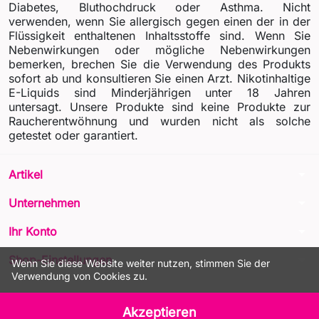
Diabetes, Bluthochdruck oder Asthma. Nicht
verwenden, wenn Sie allergisch gegen einen der in der
Flüssigkeit enthaltenen Inhaltsstoffe sind. Wenn Sie
Nebenwirkungen oder mögliche Nebenwirkungen
bemerken, brechen Sie die Verwendung des Produkts
sofort ab und konsultieren Sie einen Arzt. Nikotinhaltige
E-Liquids sind Minderjährigen unter 18 Jahren
untersagt. Unsere Produkte sind keine Produkte zur
Raucherentwöhnung und wurden nicht als solche
getestet oder garantiert.
arrow_drop_down
Artikel
arrow_drop_down
Unternehmen
arrow_drop_down
Ihr Konto
arrow_drop_down
Shop-Einstellungen
Wenn Sie diese Website weiter nutzen, stimmen Sie der
Verwendung von Cookies zu.
© 2026 - LIQUA Online™
Akzeptieren