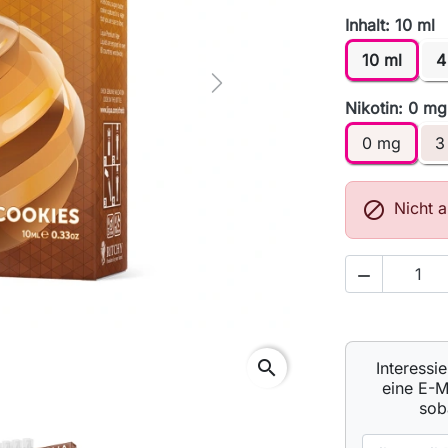
Inhalt: 10 ml
10 ml
4
Next
Nikotin: 0 mg
0 mg
3

Nicht 

search
Interessi
eine E-M
sob