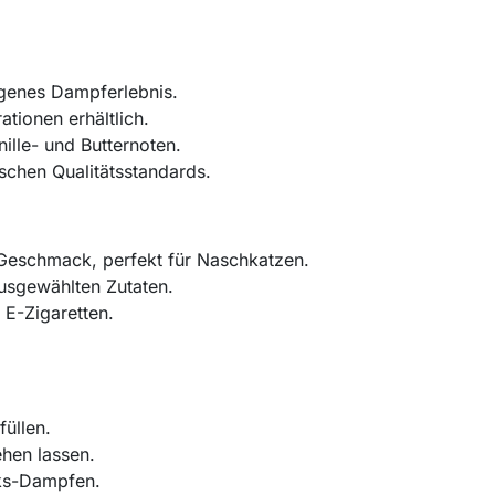
genes Dampferlebnis.
tionen erhältlich.
lle- und Butternoten.
chen Qualitätsstandards.
-Geschmack, perfekt für Naschkatzen.
ausgewählten Zutaten.
 E-Zigaretten.
füllen.
ehen lassen.
ks-Dampfen.