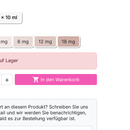
 x 10 ml
 mg
6 mg
12 mg
18 mg
auf Lager

In den Warenkorb

ert an diesem Produkt? Schreiben Sie uns
ail und wir werden Sie benachrichtigen,
ald es zur Bestellung verfügbar ist.