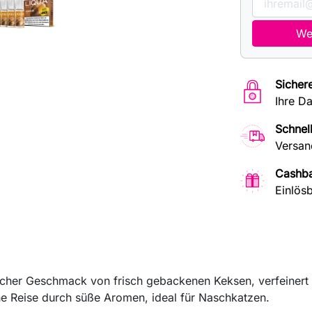
Wen
Sicher
Ihre D
Schnel
Versan
Cashb
Einlösb
scher Geschmack von frisch gebackenen Keksen, verfeinert m
che Reise durch süße Aromen, ideal für Naschkatzen.