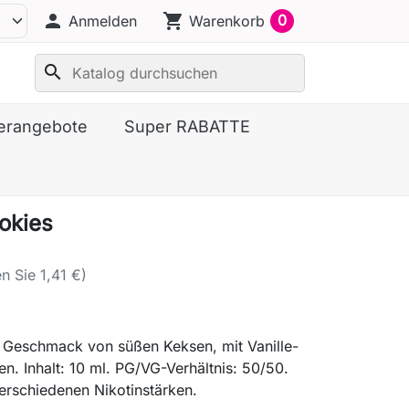
person
shopping_cart
0
Anmelden
Warenkorb
search
erangebote
Super RABATTE
okies
n Sie 1,41 €)
r Geschmack von süßen Keksen, mit Vanille-
en. Inhalt: 10 ml. PG/VG-Verhältnis: 50/50.
 verschiedenen Nikotinstärken.