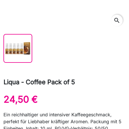
search
Liqua - Coffee Pack of 5
24,50 €
Ein reichhaltiger und intensiver Kaffeegeschmack,
perfekt für Liebhaber kräftiger Aromen. Packung mit 5
Einheiten. Inhalt: 10 ml. PG/VG-Verhältnis: 50/50.