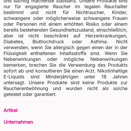
und süchtig machende Substanz. Unsere Produkte sind
nur für engagierte Raucher im legalen Rauchalter
bestimmt und nicht für Nichtraucher, Kinder,
schwangere oder möglicherweise schwangere Frauen
oder Personen mit einem erhöhten Risiko oder einem
bereits bestehenden Gesundheitszustand, einschließlich,
aber ist nicht beschränkt auf Herzerkrankungen,
Diabetes, Bluthochdruck oder Asthma. Nicht
verwenden, wenn Sie allergisch gegen einen der in der
Flüssigkeit enthaltenen Inhaltsstoffe sind. Wenn Sie
Nebenwirkungen oder mögliche Nebenwirkungen
bemerken, brechen Sie die Verwendung des Produkts
sofort ab und konsultieren Sie einen Arzt. Nikotinhaltige
E-Liquids sind Minderjährigen unter 18 Jahren
untersagt. Unsere Produkte sind keine Produkte zur
Raucherentwöhnung und wurden nicht als solche
getestet oder garantiert.
arrow_drop_down
Artikel
arrow_drop_down
Unternehmen