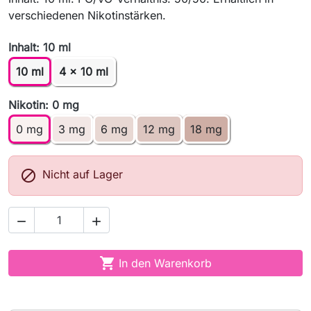
verschiedenen Nikotinstärken.
Inhalt: 10 ml
10 ml
4 x 10 ml
Nikotin: 0 mg
0 mg
3 mg
6 mg
12 mg
18 mg

Nicht auf Lager



In den Warenkorb