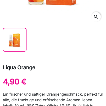
search
Liqua Orange
4,90 €
Ein frischer und saftiger Orangengeschmack, perfekt für
alle, die fruchtige und erfrischende Aromen lieben.
Inhalt: 10 ml. PG/VG-Verhältnis: 50/50. Erhältlich in