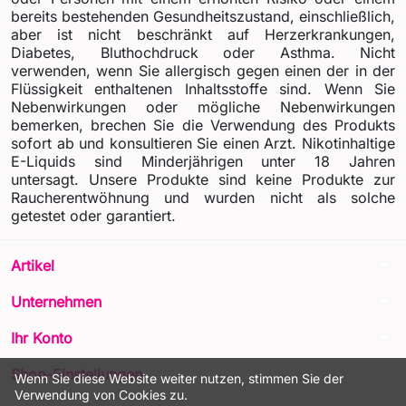
bereits bestehenden Gesundheitszustand, einschließlich,
aber ist nicht beschränkt auf Herzerkrankungen,
Diabetes, Bluthochdruck oder Asthma. Nicht
verwenden, wenn Sie allergisch gegen einen der in der
Flüssigkeit enthaltenen Inhaltsstoffe sind. Wenn Sie
Nebenwirkungen oder mögliche Nebenwirkungen
bemerken, brechen Sie die Verwendung des Produkts
sofort ab und konsultieren Sie einen Arzt. Nikotinhaltige
E-Liquids sind Minderjährigen unter 18 Jahren
untersagt. Unsere Produkte sind keine Produkte zur
Raucherentwöhnung und wurden nicht als solche
getestet oder garantiert.
arrow_drop_down
Artikel
arrow_drop_down
Unternehmen
arrow_drop_down
Ihr Konto
arrow_drop_down
Shop-Einstellungen
Wenn Sie diese Website weiter nutzen, stimmen Sie der
Verwendung von Cookies zu.