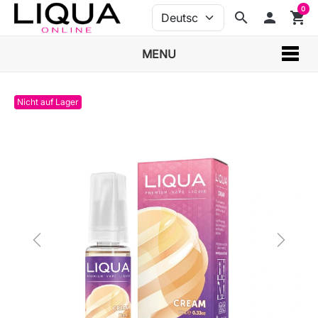
0
search
person
shopping_cart
MENU
Nicht auf Lager
Previous
Next