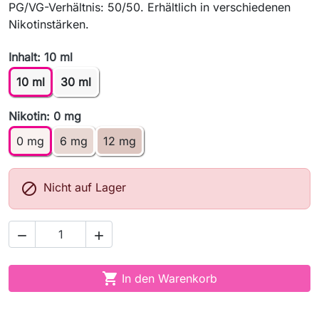
PG/VG-Verhältnis: 50/50. Erhältlich in verschiedenen
Nikotinstärken.
Inhalt: 10 ml
10 ml
30 ml
Nikotin: 0 mg
0 mg
6 mg
12 mg

Nicht auf Lager



In den Warenkorb