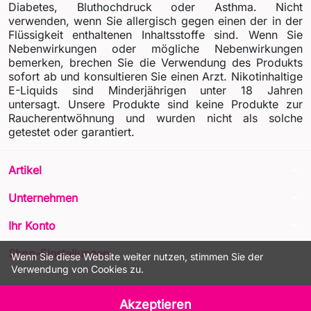
Diabetes, Bluthochdruck oder Asthma. Nicht
verwenden, wenn Sie allergisch gegen einen der in der
Flüssigkeit enthaltenen Inhaltsstoffe sind. Wenn Sie
Nebenwirkungen oder mögliche Nebenwirkungen
bemerken, brechen Sie die Verwendung des Produkts
sofort ab und konsultieren Sie einen Arzt. Nikotinhaltige
E-Liquids sind Minderjährigen unter 18 Jahren
untersagt. Unsere Produkte sind keine Produkte zur
Raucherentwöhnung und wurden nicht als solche
getestet oder garantiert.
arrow_drop_down
Artikel
arrow_drop_down
Unternehmen
arrow_drop_down
Ihr Konto
arrow_drop_down
Shop-Einstellungen
Wenn Sie diese Website weiter nutzen, stimmen Sie der
Verwendung von Cookies zu.
© 2026 - LIQUA Online™
Akzeptieren