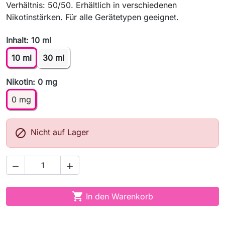
Verhältnis: 50/50. Erhältlich in verschiedenen
Nikotinstärken. Für alle Gerätetypen geeignet.
Inhalt: 10 ml
10 ml
30 ml
Nikotin: 0 mg
0 mg

Nicht auf Lager



In den Warenkorb