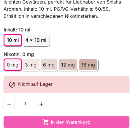
leichten Gewürzen, perfekt für Liebhaber von Shisha-
Aromen. Inhalt: 10 ml. PG/VG-Verhältnis: 50/50.
Erhältlich in verschiedenen Nikotinstärken.
Inhalt: 10 ml
10 ml
4 x 10 ml
Nikotin: 0 mg
0 mg
3 mg
6 mg
12 mg
18 mg

Nicht auf Lager



In den Warenkorb