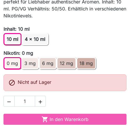
perfekt für Liebhaber authentischer Aromen. Inhalt: 10
ml. PG/VG Verhältnis: 50/50. Erhältlich in verschiedenen
Nikotinlevels.
Inhalt: 10 ml
10 ml
4 x 10 ml
Nikotin: 0 mg
0 mg
3 mg
6 mg
12 mg
18 mg

Nicht auf Lager



In den Warenkorb