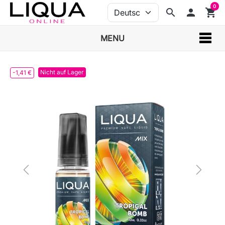
0
search
person
shopping_cart
MENU
Nicht auf Lager
-1,41 €
Previous
Next