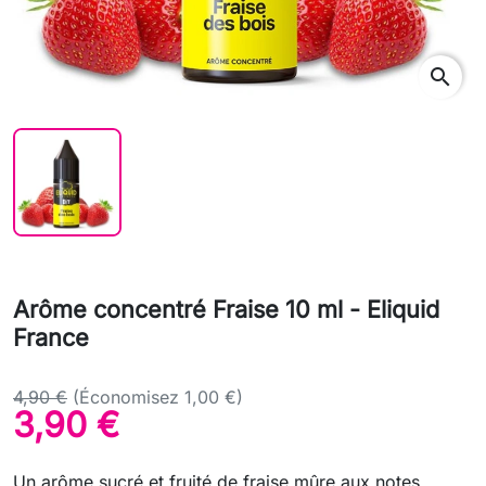
search
Arôme concentré Fraise 10 ml - Eliquid
France
4,90 €
(Économisez 1,00 €)
3,90 €
Un arôme sucré et fruité de fraise mûre aux notes