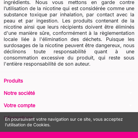
ingrédients. Nous vous mettons en garde contre
l’utilisation de la nicotine qui est considérée comme une
substance toxique par inhalation, par contact avec la
peau et par ingestion. Les produits contenant de la
nicotine ainsi que leurs récipients doivent être éliminés
d'une manière sûre, conformément à la règlementation
locale liée à l'élimination des déchets. Puisque les
surdosages de la nicotine peuvent être dangereux, nous
déclinons toute responsabilité quant à une
consommation excessive du produit, qui reste sous
l'entière responsabilité de son auteur.
arrow_drop_down
Produits
arrow_drop_down
Notre société
arrow_drop_down
Votre compte
arrow_drop_down
Informations
En poursuivant votre navigation sur ce site, vous acceptez
l’utilisation de Cookies.
© 2026 - LIQUA Online™