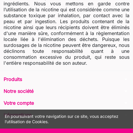
ingrédients. Nous vous mettons en garde contre
l’utilisation de la nicotine qui est considérée comme une
substance toxique par inhalation, par contact avec la
peau et par ingestion. Les produits contenant de la
nicotine ainsi que leurs récipients doivent être éliminés
d'une manière sûre, conformément à la règlementation
locale liée à l'élimination des déchets. Puisque les
surdosages de la nicotine peuvent être dangereux, nous
déclinons toute responsabilité quant à une
consommation excessive du produit, qui reste sous
l'entière responsabilité de son auteur.
arrow_drop_down
Produits
arrow_drop_down
Notre société
arrow_drop_down
Votre compte
arrow_drop_down
Informations
En poursuivant votre navigation sur ce site, vous acceptez
l’utilisation de Cookies.