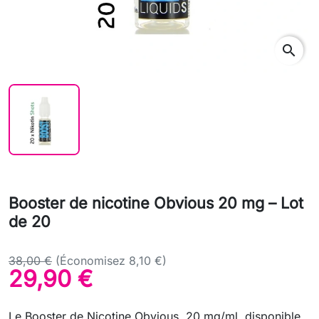
search
Booster de nicotine Obvious 20 mg – Lot
de 20
38,00 €
(Économisez 8,10 €)
29,90 €
Le Booster de Nicotine Obvious, 20 mg/ml, disponible