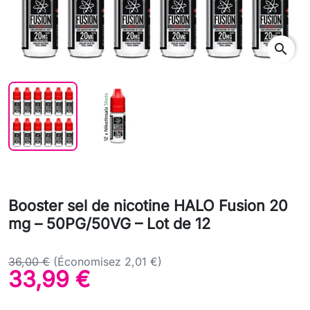
search
Booster sel de nicotine HALO Fusion 20
mg – 50PG/50VG – Lot de 12
36,00 €
(Économisez 2,01 €)
33,99 €