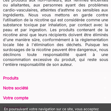
ou allaitantes, aux personnes ayant des problèmes
cardio-vasculaires, atteintes d’asthme ou sensibles aux
ingrédients. Nous vous mettons en garde contre
l’utilisation de la nicotine qui est considérée comme une
substance toxique par inhalation, par contact avec la
peau et par ingestion. Les produits contenant de la
nicotine ainsi que leurs récipients doivent être éliminés
d'une manière sûre, conformément à la règlementation
locale liée à l'élimination des déchets. Puisque les
surdosages de la nicotine peuvent être dangereux, nous
déclinons toute responsabilité quant à une
consommation excessive du produit, qui reste sous
l'entière responsabilité de son auteur.
arrow_drop_down
Produits
arrow_drop_down
Notre société
arrow_drop_down
Votre compte
arrow_drop_down
Informations
En poursuivant votre navigation sur ce site, vous acceptez