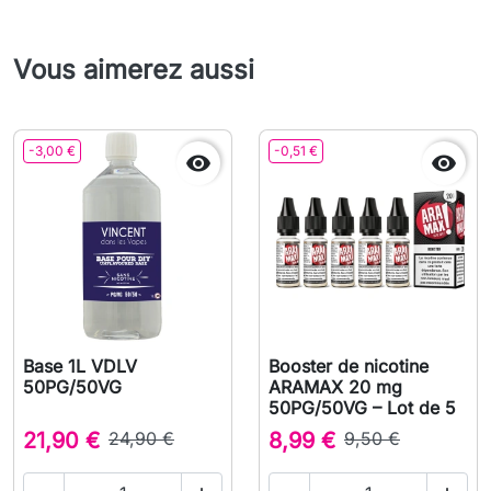
Vous aimerez aussi
-3,00 €
-0,51 €


Base 1L VDLV
Booster de nicotine
50PG/50VG
ARAMAX 20 mg
50PG/50VG – Lot de 5
21,90 €
24,90 €
8,99 €
9,50 €