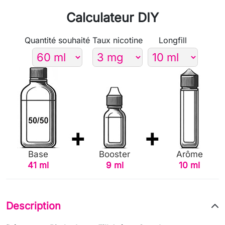
Calculateur DIY
Quantité souhaité
Taux nicotine
Longfill
Base
Booster
Arôme
41 ml
9 ml
10 ml
Description