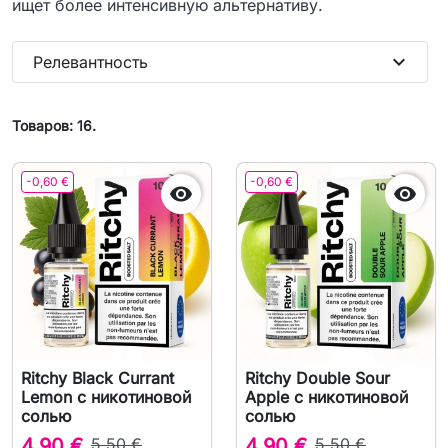
ищет более интенсивную альтернативу.
expand_more
Релевантность
Товаров: 16.
-0,60 €
-0,60 €


Ritchy Black Currant
Ritchy Double Sour
Lemon с никотиновой
Apple с никотиновой
солью
солью
4,90 €
5,50 €
4,90 €
5,50 €