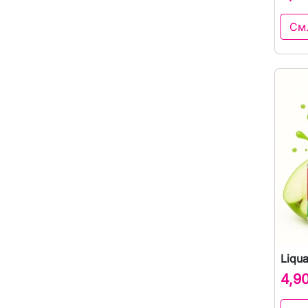
См
Liqu
4,9