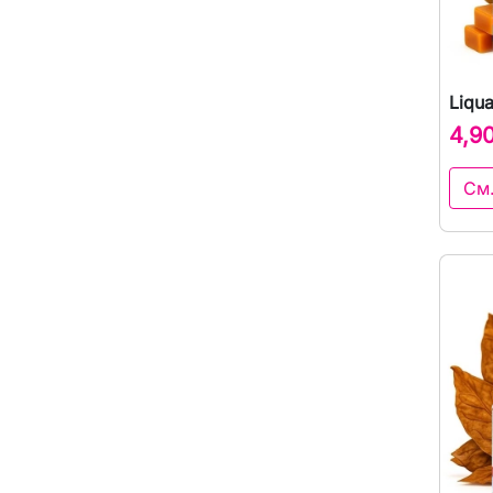
Liqu
4,9
См