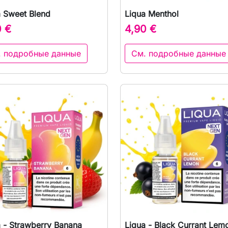
a Sweet Blend
Liqua Menthol

Быстрый просмотр

Быстрый просмот
0 €
4,90 €
. подробные данные
См. подробные данные
a - Strawberry Banana
Liqua - Black Currant Lem