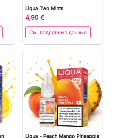
Liqua Two Mints
р

Быстрый просмотр
4,90 €
См. подробные данные
on
Liqua - Peach Mango Pineapple