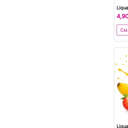
Liqu
4,9
См
Liqu