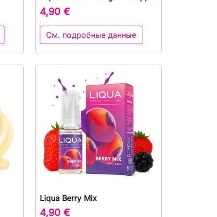
р

Быстрый просмотр
4,90 €
См. подробные данные
Liqua Berry Mix
р

Быстрый просмотр
4,90 €