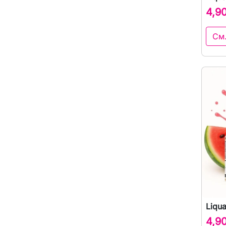
4,9
См
Liqu
4,9