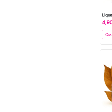
Liqu
4,9
См