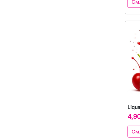
См
Liqu
4,9
См