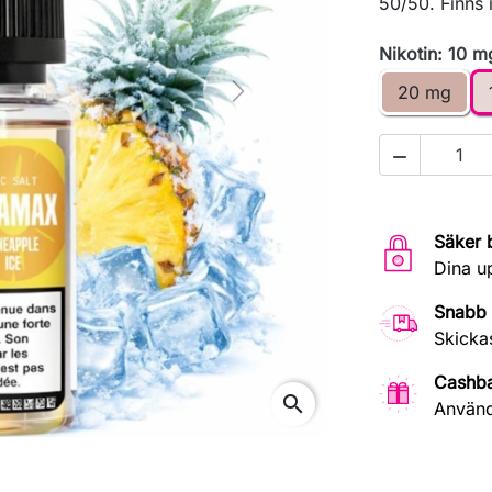
50/50. Finns i
Nikotin: 10 m
20 mg
Next

Säker 
Dina u
Snabb 
Skicka
Cashb
search
Använd