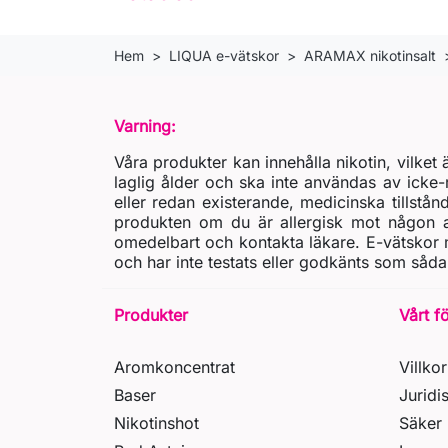
Hem
LIQUA e-vätskor
ARAMAX nikotinsalt
Varning:
Våra produkter kan innehålla nikotin, vilke
laglig ålder och ska inte användas av icke-
eller redan existerande, medicinska tillstån
produkten om du är allergisk mot någon av
omedelbart och kontakta läkare. E-vätskor m
och har inte testats eller godkänts som såda
Produkter
Vårt f
Aromkoncentrat
Villkor
Baser
Juridi
Nikotinshot
Säker 