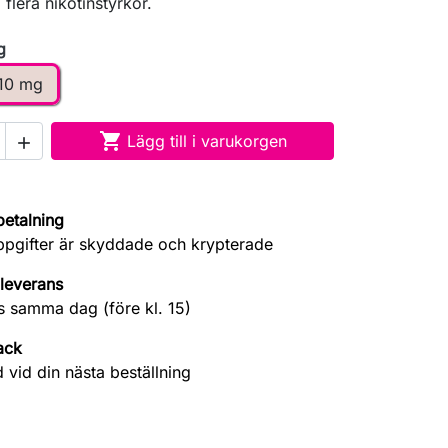
 flera nikotinstyrkor.
g
10 mg

Lägg till i varukorgen

betalning
ppgifter är skyddade och krypterade
leverans
s samma dag (före kl. 15)
ack
 vid din nästa beställning