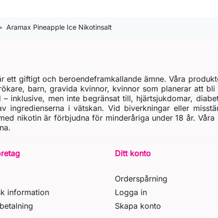
Aramax Pineapple Ice Nikotinsalt
t är ett giftigt och beroendeframkallande ämne. Våra produkt
rökare, barn, gravida kvinnor, kvinnor som planerar att bli 
d – inklusive, men inte begränsat till, hjärtsjukdomar, diab
 ingredienserna i vätskan. Vid biverkningar eller misstä
ed nikotin är förbjudna för minderåriga under 18 år. Våra
na.
öretag
Ditt konto
Orderspårning
sk information
Logga in
betalning
Skapa konto