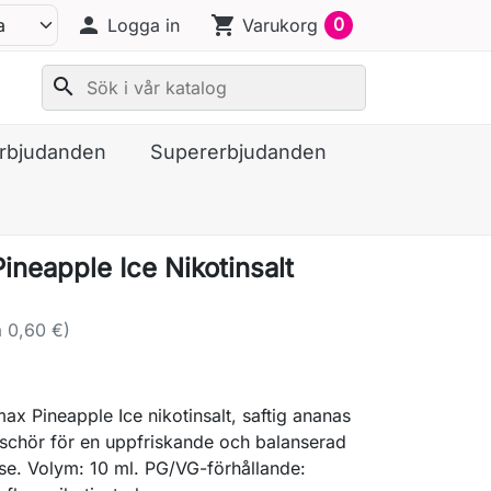
person
shopping_cart
0
Logga in
Varukorg
search
erbjudanden
Supererbjudanden
ineapple Ice Nikotinsalt
 0,60 €)
x Pineapple Ice nikotinsalt, saftig ananas
äschör för en uppfriskande och balanserad
se. Volym: 10 ml. PG/VG-förhållande: