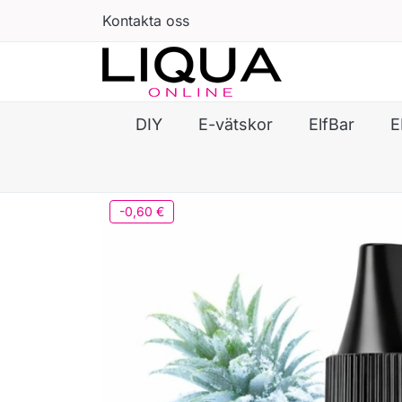
Kontakta oss
DIY
E-vätskor
ElfBar
E
-0,60 €