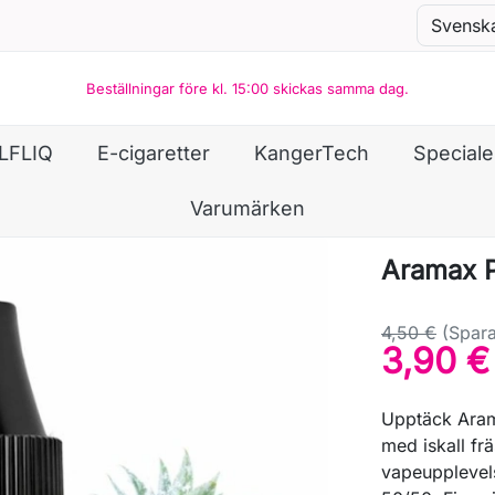
Beställningar före kl. 15:00 skickas samma dag.
LFLIQ
E-cigaretter
KangerTech
Special
Varumärken
Aramax P
4,50 €
(Spara
3,90 €
Upptäck Arama
med iskall fr
vapeupplevel