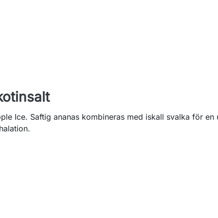
otinsalt
le Ice. Saftig ananas kombineras med iskall svalka för e
halation.