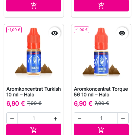
Lägg till i varukorgen
Lägg till i v


-1,00 €
-1,00 €


Aromkoncentrat Turkish
Aromkoncentrat Torque
10 ml – Halo
56 10 ml – Halo
6,90 €
7,90 €
6,90 €
7,90 €




Lägg till i varukorgen
Lägg till i v

