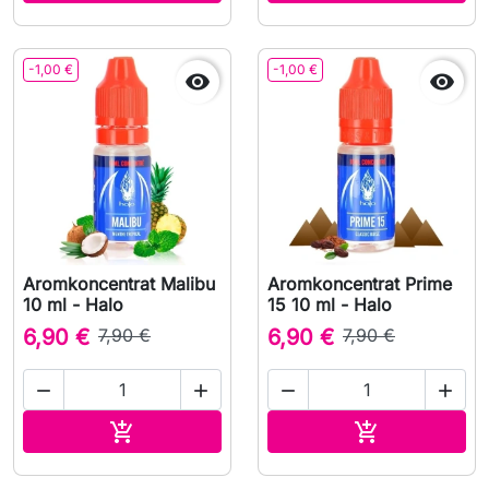
-1,00 €
-1,00 €


Aromkoncentrat Malibu
Aromkoncentrat Prime
10 ml - Halo
15 10 ml - Halo
6,90 €
7,90 €
6,90 €
7,90 €




Lägg till i varukorgen
Lägg till i v

