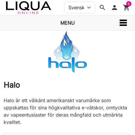
0
search
person
shopping_cart
MENU
Halo
Halo är ett välkänt amerikanskt varumärke som
uppskattas för sina högkvalitativa e-vätskor, omtyckta
av vapeentusiaster för deras mångfald och utmärkta
kvalitet.