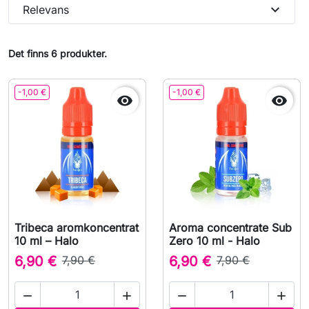
expand_more
Relevans
Det finns 6 produkter.
-1,00 €
-1,00 €


Tribeca aromkoncentrat
Aroma concentrate Sub
10 ml – Halo
Zero 10 ml - Halo
6,90 €
7,90 €
6,90 €
7,90 €



