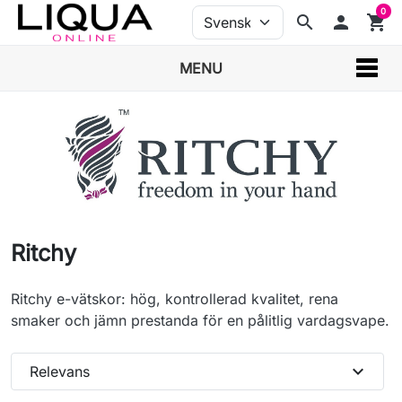
0
search
person
shopping_cart
MENU
Ritchy
Ritchy e-vätskor: hög, kontrollerad kvalitet, rena
smaker och jämn prestanda för en pålitlig vardagsvape.
expand_more
Relevans