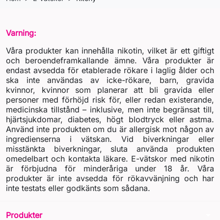
Varning:
Våra produkter kan innehålla nikotin, vilket är ett giftigt
och beroendeframkallande ämne. Våra produkter är
endast avsedda för etablerade rökare i laglig ålder och
ska inte användas av icke-rökare, barn, gravida
kvinnor, kvinnor som planerar att bli gravida eller
personer med förhöjd risk för, eller redan existerande,
medicinska tillstånd – inklusive, men inte begränsat till,
hjärtsjukdomar, diabetes, högt blodtryck eller astma.
Använd inte produkten om du är allergisk mot någon av
ingredienserna i vätskan. Vid biverkningar eller
misstänkta biverkningar, sluta använda produkten
omedelbart och kontakta läkare. E-vätskor med nikotin
är förbjudna för minderåriga under 18 år. Våra
produkter är inte avsedda för rökavvänjning och har
inte testats eller godkänts som sådana.
arrow_drop_down
Produkter