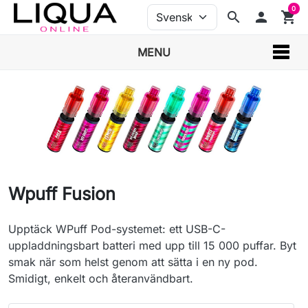
0
search
person
shopping_cart
MENU
Wpuff Fusion
Upptäck WPuff Pod-systemet: ett USB-C-
uppladdningsbart batteri med upp till 15 000 puffar. Byt
smak när som helst genom att sätta i en ny pod.
Smidigt, enkelt och återanvändbart.