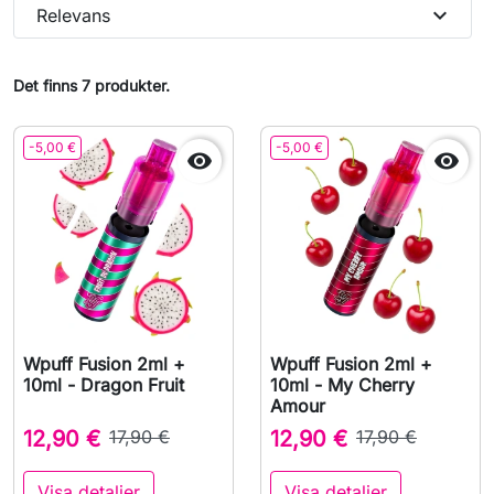
expand_more
Relevans
Det finns 7 produkter.
-5,00 €
-5,00 €


Wpuff Fusion 2ml +
Wpuff Fusion 2ml +
10ml - Dragon Fruit
10ml - My Cherry
Amour
12,90 €
17,90 €
12,90 €
17,90 €
Visa detaljer
Visa detaljer