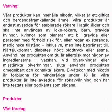
Varning:
Våra produkter kan innehålla nikotin, vilket är ett giftigt
och beroendeframkallande ämne. Våra produkter är
endast avsedda för etablerade rökare i laglig ålder och
ska inte användas av icke-rökare, barn, gravida
kvinnor, kvinnor som planerar att bli gravida eller
personer med förhöjd risk för, eller redan existerande,
medicinska tillstånd – inklusive, men inte begränsat till,
hjärtsjukdomar, diabetes, högt blodtryck eller astma.
Använd inte produkten om du är allergisk mot någon av
ingredienserna i vätskan. Vid biverkningar eller
misstänkta biverkningar, sluta använda produkten
omedelbart och kontakta läkare. E-vätskor med nikotin
är förbjudna för minderåriga under 18 år. Våra
produkter är inte avsedda för rökavvänjning och har
inte testats eller godkänts som sådana.
arrow_drop_down
Produkter
arrow_drop_down
Vårt företag