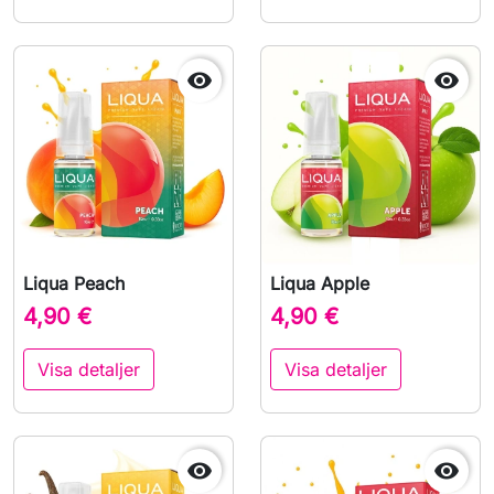


Liqua Peach
Liqua Apple
4,90 €
4,90 €
Visa detaljer
Visa detaljer

