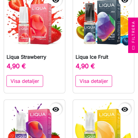


A
F
I
L
T
R
E
R
Liqua Strawberry
Liqua Ice Fruit
4,90 €
4,90 €
Visa detaljer
Visa detaljer

