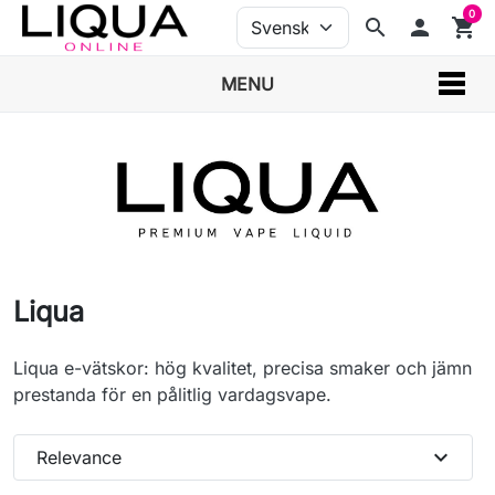
0
search
person
shopping_cart
MENU
Liqua
Liqua e-vätskor: hög kvalitet, precisa smaker och jämn
prestanda för en pålitlig vardagsvape.
expand_more
Relevance