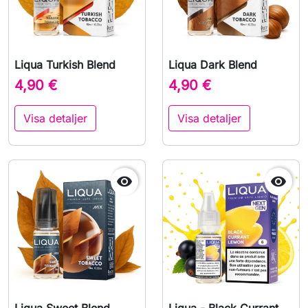
Liqua Turkish Blend
Liqua Dark Blend
4,90 €
4,90 €
Visa detaljer
Visa detaljer

