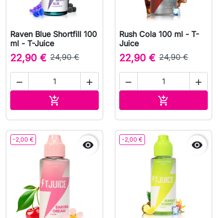
Raven Blue Shortfill 100
Rush Cola 100 ml - T-
ml - T-Juice
Juice
22,90 €
24,90 €
22,90 €
24,90 €




Lägg till i varukorgen
Lägg till i v


-2,00 €
-2,00 €

