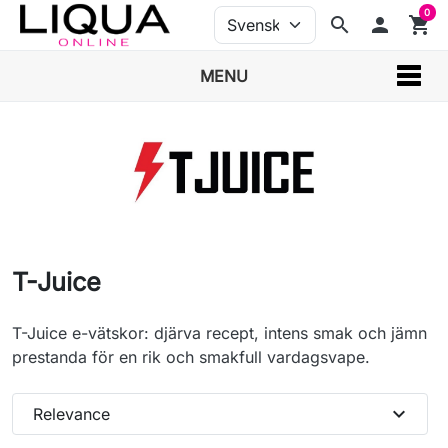
0
search
person
shopping_cart
MENU
T-Juice
T-Juice e-vätskor: djärva recept, intens smak och jämn
prestanda för en rik och smakfull vardagsvape.
expand_more
Relevance