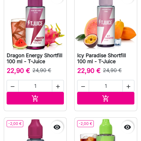
Dragon Energy Shortfill
Icy Paradise Shortfill
100 ml - T-Juice
100 ml - T-Juice
22,90 €
24,90 €
22,90 €
24,90 €




Lägg till i varukorgen
Lägg till i v


-2,00 €
-2,00 €

