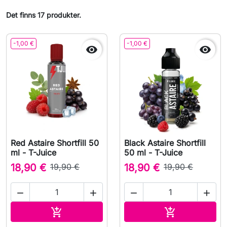
Det finns 17 produkter.
-1,00 €
-1,00 €


Red Astaire Shortfill 50
Black Astaire Shortfill
ml - T-Juice
50 ml - T-Juice
18,90 €
19,90 €
18,90 €
19,90 €




Lägg till i varukorgen
Lägg till i v

