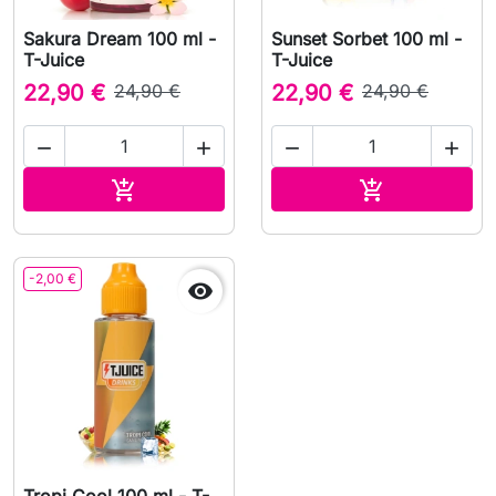
Sakura Dream 100 ml -
Sunset Sorbet 100 ml -
T-Juice
T-Juice
22,90 €
24,90 €
22,90 €
24,90 €




Lägg till i varukorgen
Lägg till i v


-2,00 €

Tropi Cool 100 ml - T-