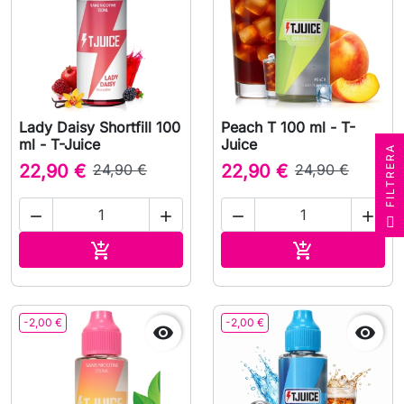
Lady Daisy Shortfill 100
Peach T 100 ml - T-
ml - T-Juice
Juice
A
22,90 €
24,90 €
22,90 €
24,90 €




F
I
L
T
R
E
R
Lägg till i varukorgen
Lägg till i v


-2,00 €
-2,00 €

