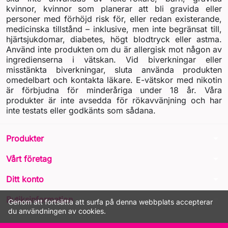
kvinnor, kvinnor som planerar att bli gravida eller
personer med förhöjd risk för, eller redan existerande,
medicinska tillstånd – inklusive, men inte begränsat till,
hjärtsjukdomar, diabetes, högt blodtryck eller astma.
Använd inte produkten om du är allergisk mot någon av
ingredienserna i vätskan. Vid biverkningar eller
misstänkta biverkningar, sluta använda produkten
omedelbart och kontakta läkare. E-vätskor med nikotin
är förbjudna för minderåriga under 18 år. Våra
produkter är inte avsedda för rökavvänjning och har
inte testats eller godkänts som sådana.
arrow_drop_down
Produkter
arrow_drop_down
Vårt företag
arrow_drop_down
Ditt konto
arrow_drop_down
Butiksinformation
Genom att fortsätta att surfa på denna webbplats accepterar
du användningen av cookies.