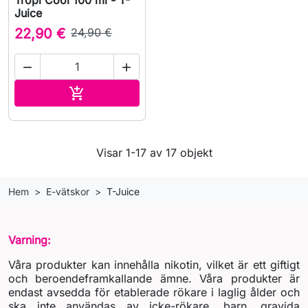
Juice
22,90 €
24,90 €


Lägg till i varukorgen

Visar 1-17 av 17 objekt
Hem
E-vätskor
T-Juice
Varning:
Våra produkter kan innehålla nikotin, vilket är ett giftigt
och beroendeframkallande ämne. Våra produkter är
endast avsedda för etablerade rökare i laglig ålder och
ska inte användas av icke-rökare, barn, gravida