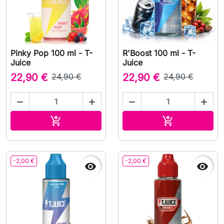
Pinky Pop 100 ml - T-
R'Boost 100 ml - T-
Juice
Juice
22,90 €
24,90 €
22,90 €
24,90 €




Lägg till i varukorgen
Lägg till i v


-2,00 €
-2,00 €

