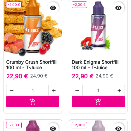
-2,00 €
-2,00 €


Crumby Crush Shortfill
Dark Enigma Shortfill
100 ml - T-Juice
100 ml - T-Juice
22,90 €
24,90 €
22,90 €
24,90 €




Lägg till i varukorgen
Lägg till i v


-2,00 €
-2,00 €

