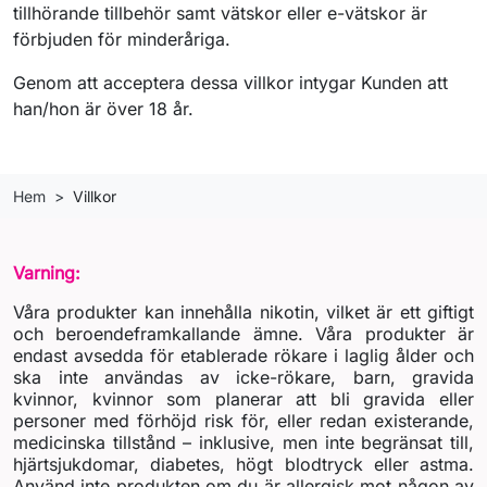
tillhörande tillbehör samt vätskor eller e-vätskor är
förbjuden för minderåriga.
Genom att acceptera dessa villkor intygar Kunden att
han/hon är över 18 år.
Hem
Villkor
Varning:
Våra produkter kan innehålla nikotin, vilket är ett giftigt
och beroendeframkallande ämne. Våra produkter är
endast avsedda för etablerade rökare i laglig ålder och
ska inte användas av icke-rökare, barn, gravida
kvinnor, kvinnor som planerar att bli gravida eller
personer med förhöjd risk för, eller redan existerande,
medicinska tillstånd – inklusive, men inte begränsat till,
hjärtsjukdomar, diabetes, högt blodtryck eller astma.
Använd inte produkten om du är allergisk mot någon av