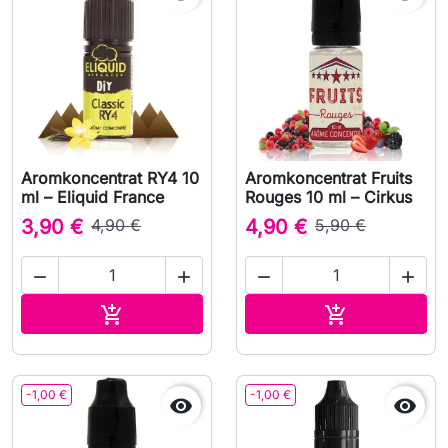
Aromkoncentrat RY4 10
Aromkoncentrat Fruits
ml – Eliquid France
Rouges 10 ml – Cirkus
3,90 €
4,90 €
4,90 €
5,90 €




Lägg till i varukorgen
Lägg till i v


-1,00 €
-1,00 €

