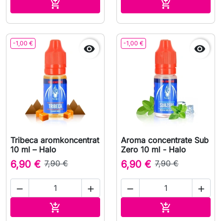
Lägg till i varukorgen
Lägg till i v


-1,00 €
-1,00 €


Tribeca aromkoncentrat
Aroma concentrate Sub
10 ml – Halo
Zero 10 ml - Halo
6,90 €
7,90 €
6,90 €
7,90 €




Lägg till i varukorgen
Lägg till i v

