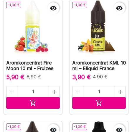
-1,00 €
-1,00 €


Aromkoncentrat Fire
Aromkoncentrat KML 10
Moon 10 ml - Fruizee
ml – Eliquid France
5,90 €
6,90 €
3,90 €
4,90 €




Lägg till i varukorgen
Lägg till i v


-1,00 €
-1,00 €

