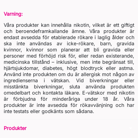
Varning:
Våra produkter kan innehålla nikotin, vilket är ett giftigt
och beroendeframkallande ämne. Våra produkter är
endast avsedda för etablerade rökare i laglig ålder och
ska inte användas av icke-rökare, barn, gravida
kvinnor, kvinnor som planerar att bli gravida eller
personer med förhöjd risk för, eller redan existerande,
medicinska tillstånd – inklusive, men inte begränsat till,
hjärtsjukdomar, diabetes, högt blodtryck eller astma.
Använd inte produkten om du är allergisk mot någon av
ingredienserna i vätskan. Vid biverkningar eller
misstänkta biverkningar, sluta använda produkten
omedelbart och kontakta läkare. E-vätskor med nikotin
är förbjudna för minderåriga under 18 år. Våra
produkter är inte avsedda för rökavvänjning och har
inte testats eller godkänts som sådana.
arrow_drop_down
Produkter