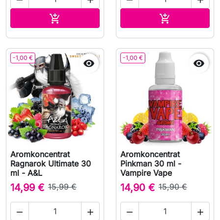




Lägg till i varukorgen
Lägg till i v


-1,00 €
-1,00 €


Aromkoncentrat
Aromkoncentrat
Ragnarok Ultimate 30
Pinkman 30 ml -
ml - A&L
Vampire Vape
14,99 €
15,99 €
14,90 €
15,90 €



