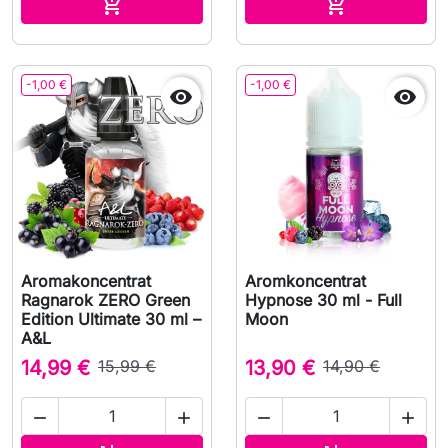
Lägg till i varukorgen
Lägg till i v


-1,00 €
-1,00 €


Aromakoncentrat
Aromkoncentrat
Ragnarok ZERO Green
Hypnose 30 ml - Full
Edition Ultimate 30 ml –
Moon
A&L
14,99 €
15,99 €
13,90 €
14,90 €



