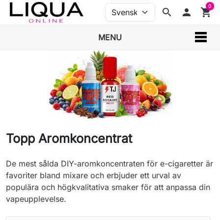
0
search
person
shopping_cart
MENU
Topp Aromkoncentrat
De mest sålda DIY-aromkoncentraten för e-cigaretter är
favoriter bland mixare och erbjuder ett urval av
populära och högkvalitativa smaker för att anpassa din
vapeupplevelse.