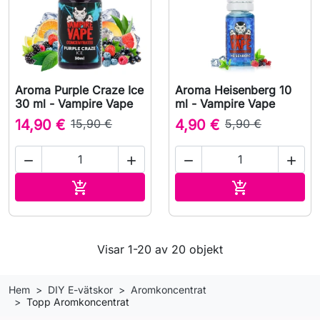
Aroma Purple Craze Ice
Aroma Heisenberg 10
30 ml - Vampire Vape
ml - Vampire Vape
14,90 €
15,90 €
4,90 €
5,90 €




Lägg till i varukorgen
Lägg till i v


Visar 1-20 av 20 objekt
Hem
DIY E-vätskor
Aromkoncentrat
Topp Aromkoncentrat