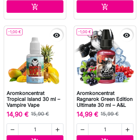
Lägg till i varukorgen
Lägg till i v


-1,00 €
-1,00 €


Aromkoncentrat
Aromkoncentrat
Tropical Island 30 ml –
Ragnarok Green Edition
Vampire Vape
Ultimate 30 ml – A&L
14,90 €
15,90 €
14,99 €
15,99 €



