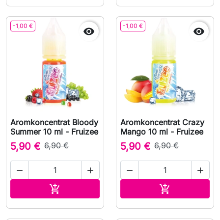
-1,00 €
-1,00 €


Aromkoncentrat Bloody
Aromkoncentrat Crazy
Summer 10 ml - Fruizee
Mango 10 ml - Fruizee
5,90 €
6,90 €
5,90 €
6,90 €




Lägg till i varukorgen
Lägg till i v

