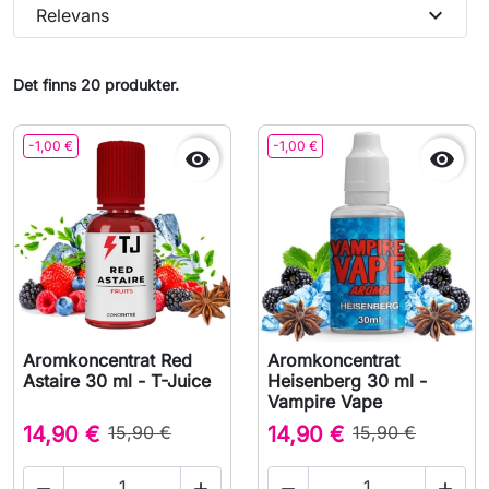
expand_more
Relevans
Det finns 20 produkter.
-1,00 €
-1,00 €


Aromkoncentrat Red
Aromkoncentrat
Astaire 30 ml - T-Juice
Heisenberg 30 ml -
Vampire Vape
14,90 €
15,90 €
14,90 €
15,90 €