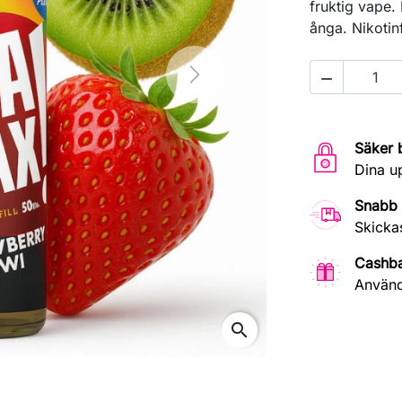
fruktig vape.
ånga. Nikotin

Next
Säker 
Dina u
Snabb 
Skicka
Cashb
Använd
search