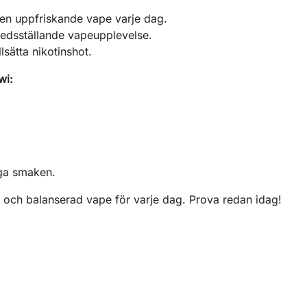
 en uppfriskande vape varje dag.
redsställande vapeupplevelse.
lsätta nikotinshot.
wi:
iga smaken.
g och balanserad vape för varje dag. Prova redan idag!