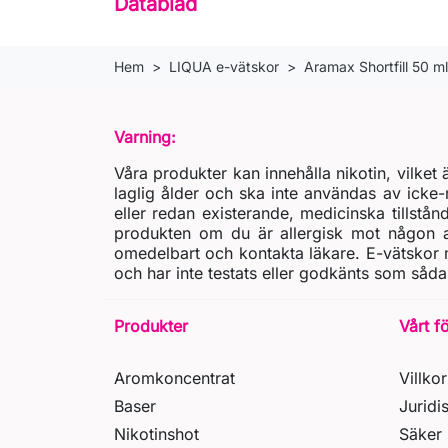
Datablad
Hem
LIQUA e-vätskor
Aramax Shortfill 50 ml
Varning:
Våra produkter kan innehålla nikotin, vilke
laglig ålder och ska inte användas av icke-
eller redan existerande, medicinska tillstån
produkten om du är allergisk mot någon av
omedelbart och kontakta läkare. E-vätskor m
och har inte testats eller godkänts som såda
Produkter
Vårt f
Aromkoncentrat
Villkor
Baser
Juridi
Nikotinshot
Säker 