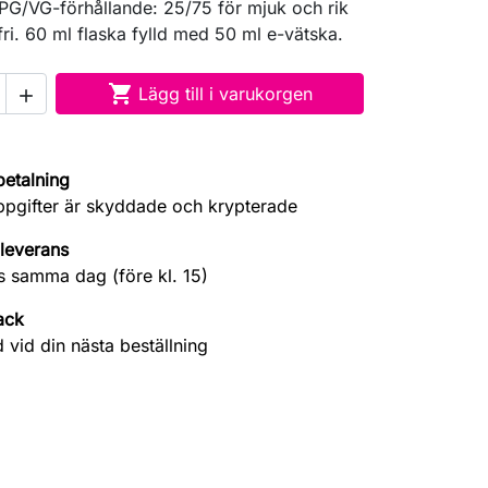
 PG/VG-förhållande: 25/75 för mjuk och rik
fri. 60 ml flaska fylld med 50 ml e-vätska.

Lägg till i varukorgen

betalning
ppgifter är skyddade och krypterade
leverans
s samma dag (före kl. 15)
ack
 vid din nästa beställning