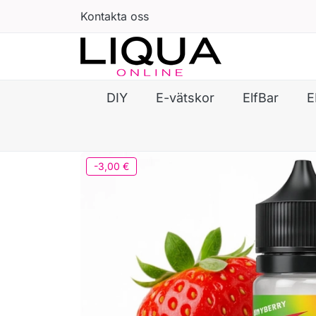
Kontakta oss
DIY
E-vätskor
ElfBar
E
-3,00 €