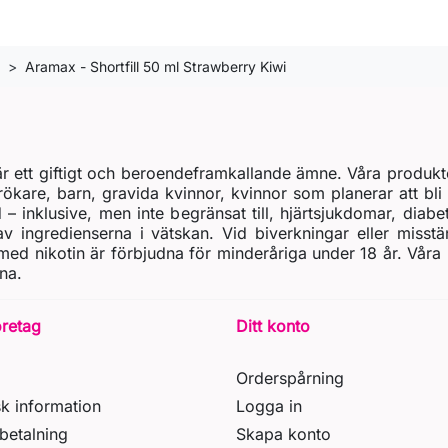
Aramax - Shortfill 50 ml Strawberry Kiwi
t är ett giftigt och beroendeframkallande ämne. Våra produkt
rökare, barn, gravida kvinnor, kvinnor som planerar att bli 
d – inklusive, men inte begränsat till, hjärtsjukdomar, diab
 ingredienserna i vätskan. Vid biverkningar eller misstä
ed nikotin är förbjudna för minderåriga under 18 år. Våra
na.
öretag
Ditt konto
Orderspårning
sk information
Logga in
betalning
Skapa konto