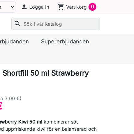
person
shopping_cart
0
Logga in
Varukorg
search
erbjudanden
Supererbjudanden
Shortfill 50 ml Strawberry
a 3,00 €)
€
awberry Kiwi 50 ml
kombinerar söt
d uppfriskande kiwi för en balanserad och