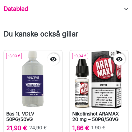
Datablad
Du kanske också gillar
-3,00 €
-0,04 €


Bas 1L VDLV
Nikotinshot ARAMAX
50PG/50VG
20 mg – 50PG/50VG
21,90 €
24,90 €
1,86 €
1,90 €