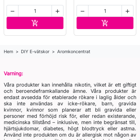




Lägg till i varukorgen
Lägg till i v


Hem
DIY E-vätskor
Aromkoncentrat
Varning:
Våra produkter kan innehålla nikotin, vilket är ett giftigt
och beroendeframkallande ämne. Våra produkter är
endast avsedda för etablerade rökare i laglig ålder och
ska inte användas av icke-rökare, barn, gravida
kvinnor, kvinnor som planerar att bli gravida eller
personer med förhöjd risk för, eller redan existerande,
medicinska tillstånd – inklusive, men inte begränsat till,
hjärtsjukdomar, diabetes, högt blodtryck eller astma.
Använd inte produkten om du är allergisk mot någon av