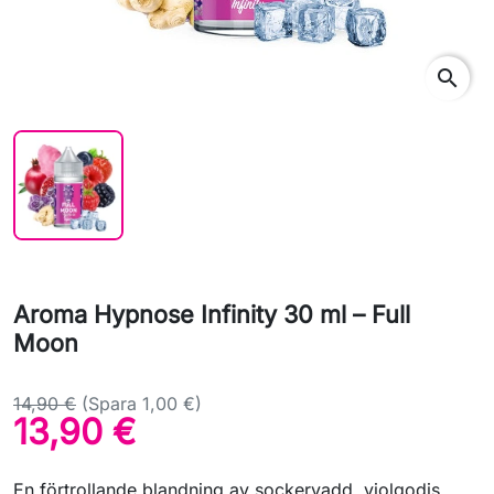
search
Aroma Hypnose Infinity 30 ml – Full
Moon
14,90 €
(Spara 1,00 €)
13,90 €
En förtrollande blandning av sockervadd, violgodis,