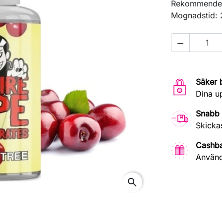
Rekommendera
Mognadstid: 

Säker 
Dina u
Snabb 
Skicka
Cashb
Använd
search