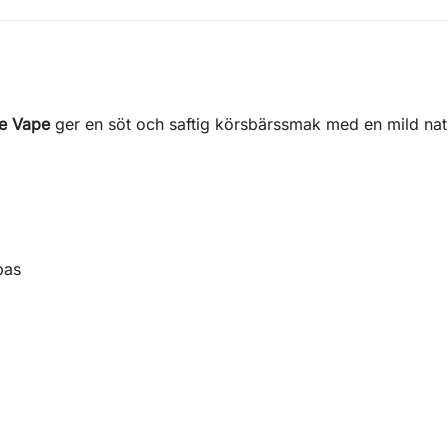
re Vape
ger en söt och saftig körsbärssmak med en mild nat
bas