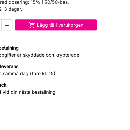
d dosering: 15% i 50/50-bas.
2–3 dagar.

Lägg till i varukorgen

betalning
ppgifter är skyddade och krypterade
leverans
s samma dag (före kl. 15)
ack
 vid din nästa beställning