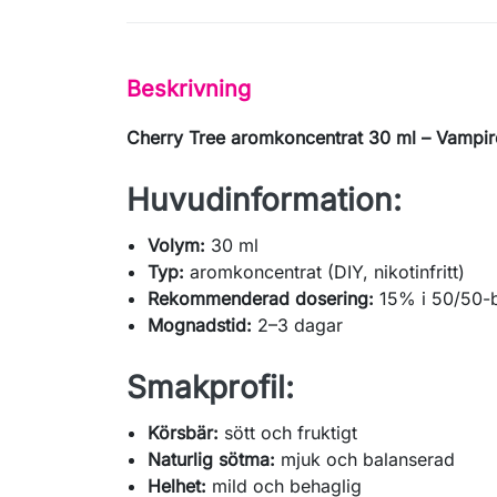
Beskrivning
Cherry Tree aromkoncentrat 30 ml – Vampi
Huvudinformation:
Volym:
30 ml
Typ:
aromkoncentrat (DIY, nikotinfritt)
Rekommenderad dosering:
15% i 50/50-
Mognadstid:
2–3 dagar
Smakprofil:
Körsbär:
sött och fruktigt
Naturlig sötma:
mjuk och balanserad
Helhet:
mild och behaglig