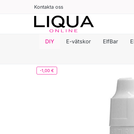
Kontakta oss
DIY
E-vätskor
ElfBar
E
-1,00 €