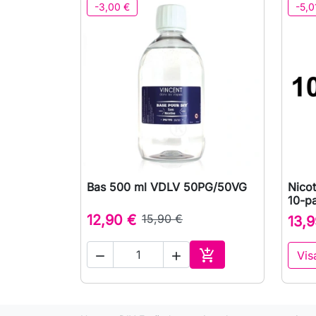
-3,00 €
-5,0
Bas 500 ml VDLV 50PG/50VG
Nicot

Snabbvy
10-p
12,90 €
15,90 €
13,9

Vis


Lägg till i varukorge