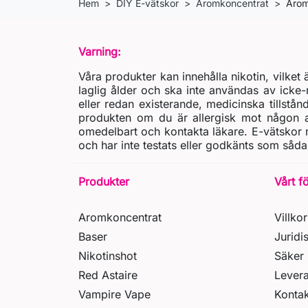
Hem
DIY E-vätskor
Aromkoncentrat
Arom
Varning:
Våra produkter kan innehålla nikotin, vilke
laglig ålder och ska inte användas av icke-
eller redan existerande, medicinska tillstån
produkten om du är allergisk mot någon av
omedelbart och kontakta läkare. E-vätskor m
och har inte testats eller godkänts som såda
Produkter
Vårt f
Aromkoncentrat
Villkor
Baser
Juridi
Nikotinshot
Säker 
Red Astaire
Lever
Vampire Vape
Kontak