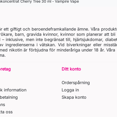
koncentrat Cherry Tree 30 ml - Vampire Vape
t är ett giftigt och beroendeframkallande ämne. Våra produkt
rökare, barn, gravida kvinnor, kvinnor som planerar att bli 
d – inklusive, men inte begränsat till, hjärtsjukdomar, diab
 ingredienserna i vätskan. Vid biverkningar eller misstä
ed nikotin är förbjudna för minderåriga under 18 år. Våra
na.
öretag
Ditt konto
Orderspårning
sk information
Logga in
betalning
Skapa konto
ans
ta oss