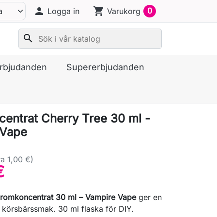
person
shopping_cart
0
Logga in
Varukorg
search
erbjudanden
Supererbjudanden
entrat Cherry Tree 30 ml -
 Vape
a 1,00 €)
€
aromkoncentrat 30 ml – Vampire Vape
ger en
g körsbärssmak. 30 ml flaska för DIY.