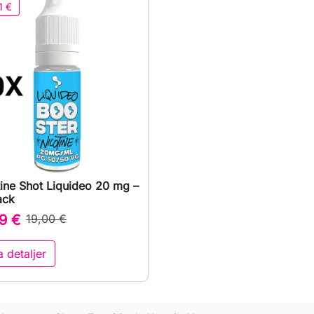
1 €
ine Shot Liquideo 20 mg –

Snabbvy
ack
9 €
19,00 €
a detaljer
n