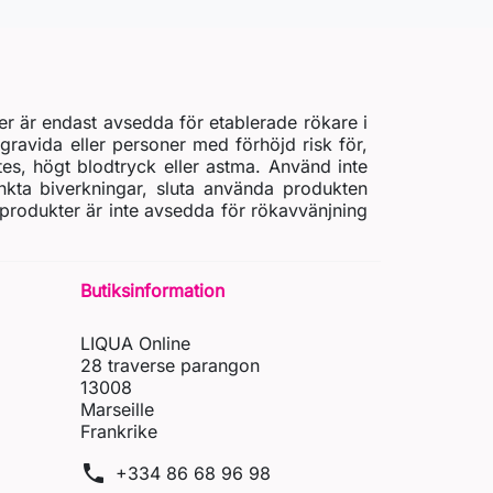
er är endast avsedda för etablerade rökare i
gravida eller personer med förhöjd risk för,
etes, högt blodtryck eller astma. Använd inte
nkta biverkningar, sluta använda produkten
 produkter är inte avsedda för rökavvänjning
Butiksinformation
LIQUA Online
28 traverse parangon
13008
Marseille
Frankrike
phone
+334 86 68 96 98